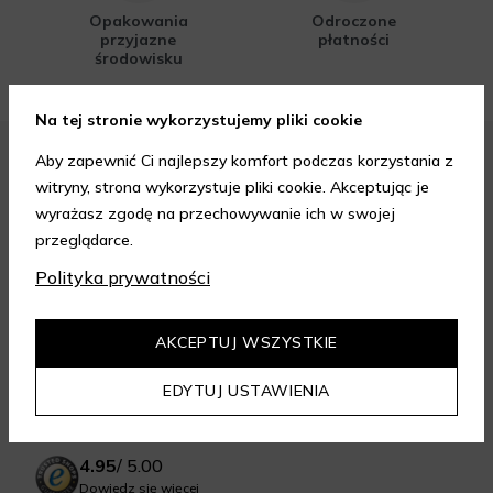
Opakowania
Odroczone
przyjazne
płatności
środowisku
Na tej stronie wykorzystujemy pliki cookie
Aby zapewnić Ci najlepszy komfort podczas korzystania z
FORMY PŁATNOŚCI
witryny, strona wykorzystuje pliki cookie. Akceptując je
wyrażasz zgodę na przechowywanie ich w swojej
przeglądarce.
Polityka prywatności
FORMY DOSTAWY
AKCEPTUJ WSZYSTKIE
EDYTUJ USTAWIENIA
GWARANCJA JAKOŚCI
4.95
/
5.00
Dowiedz się więcej