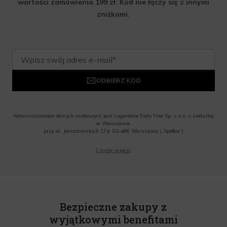
wartości zamówienia 199 zł. Kod nie łączy się z innymi
zniżkami.
ODBIERZ KOD
Administratorem danych osobowych jest Lagardere Duty Free Sp. z o.o. z siedzibą
w Warszawie,
przy al. Jerozolimskich 174, 02-486 Warszawa („Spółka”)
Wyrażam zgodę na przesyłanie przez Administratora tj. Lagardere Duty Free Sp. z
Czytaj więcej
o.o. informacji handlowych, w tym newslettera, informacji o promocjach i
nowościach na podany przeze mnie adres poczty elektronicznej, zgodnie z ustawą
o świadczeniu usług drogą elektroniczną z dnia 18 lipca 2002 r. (tekst jedn.: Dz.
U. z 2020 r., poz. 344) Wszelkie informacje handlowe są całkowicie bezpłatne.
Powyższa zgoda jest dobrowolna i może zostać wycofana w dowolnym momencie.
Rabat nie łączy się z innymi promocjami. W celu skorzystania z rabatu, należy
wprowadzić kod podczas procesu składania zamówienia.
Bezpieczne zakupy z
wyjątkowymi benefitami