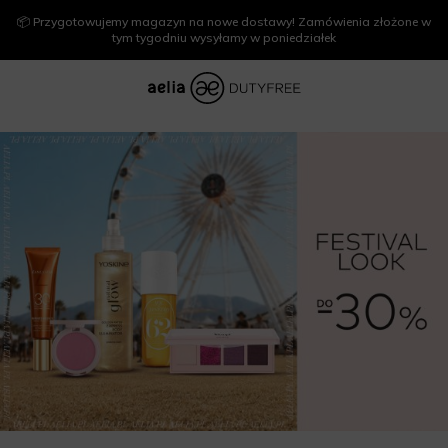
📦 Przygotowujemy magazyn na nowe dostawy! Zamówienia złożone w
tym tygodniu wysyłamy w poniedziałek