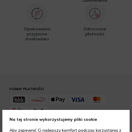
zamówienia
Opakowania
Odroczone
przyjazne
płatności
środowisku
FORMY PŁATNOŚCI
Na tej stronie wykorzystujemy pliki cookie
FORMY DOSTAWY
Aby zapewnić Ci najlepszy komfort podczas korzystania z