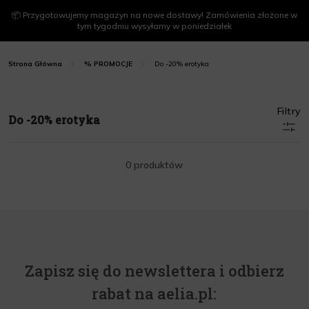
📦 Przygotowujemy magazyn na nowe dostawy! Zamówienia złożone w
tym tygodniu wysyłamy w poniedziałek
Do -20% erotyka
Strona Główna
% PROMOCJE
Filtry
Do -20% erotyka
0 produktów
Zapisz się do newslettera i odbierz
rabat na aelia.pl: