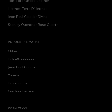
Tom Ford Ombre Leather
Hermes Terre D'Hermes
Jean Paul Gaultier Divine
Stanley Quencher Rose Quartz
POPULARNE MARKI
Chloé
Dolce&Gabbana
Jean Paul Gaultier
Yonelle
Dr Irena Eris
Carolina Herrera
KOSMETYKI