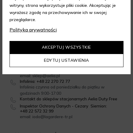
witryny, strona wykorzystuje pliki cookie. Akceptując je
wyrażasz zgodę na przechowywanie ich w swojej
przeglądarce.
GWARANCJA JAKOŚCI
Polityka prywatności
4.95
/
5.00
Dowiedz się więcej
AKCEPTUJ WSZYSTKIE
EDYTUJ USTAWIENIA
SKONTAKTUJ SIĘ Z NAMI
Formularz kontaktowy
email: sklep@aelia.pl
Infolinia: +48 22 270 72 77
Infolinia czynna od poniedziałku do piątku w
godzinach 9:00-17:00
Kontakt do sklepów stacjonarnych Aelia Duty Free
Inspektor Ochrony Danych - Cezary Siemion:
+48 22 572 32 99
email: iodo@lagardere-tr.pl