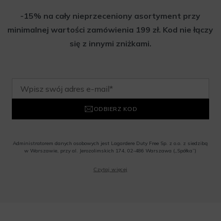
-15% na cały nieprzeceniony asortyment przy
minimalnej wartości zamówienia 199 zł. Kod nie łączy
się z innymi zniżkami.
ODBIERZ KOD
Administratorem danych osobowych jest Lagardere Duty Free Sp. z o.o. z siedzibą
w Warszawie, przy al. Jerozolimskich 174, 02-486 Warszawa („Spółka”)
Wyrażam zgodę na przesyłanie przez Administratora tj. Lagardere Duty Free Sp. z
Czytaj więcej
o.o. informacji handlowych, w tym newslettera, informacji o promocjach i
nowościach na podany przeze mnie adres poczty elektronicznej, zgodnie z ustawą
o świadczeniu usług drogą elektroniczną z dnia 18 lipca 2002 r. (tekst jedn.: Dz.
U. z 2020 r., poz. 344) Wszelkie informacje handlowe są całkowicie bezpłatne.
Powyższa zgoda jest dobrowolna i może zostać wycofana w dowolnym momencie.
Rabat nie łączy się z innymi promocjami. W celu skorzystania z rabatu, należy
wprowadzić kod podczas procesu składania zamówienia.