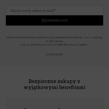
ODBIERZ KOD
Administratorem danych osobowych jest Lagardere Duty Free Sp. z o.o. z siedzibą
w Warszawie,
przy al. Jerozolimskich 174, 02-486 Warszawa („Spółka”)
Wyrażam zgodę na przesyłanie przez Administratora tj. Lagardere Duty Free Sp. z
Czytaj więcej
o.o. informacji handlowych, w tym newslettera, informacji o promocjach i
nowościach na podany przeze mnie adres poczty elektronicznej, zgodnie z ustawą
o świadczeniu usług drogą elektroniczną z dnia 18 lipca 2002 r. (tekst jedn.: Dz.
U. z 2020 r., poz. 344) Wszelkie informacje handlowe są całkowicie bezpłatne.
Powyższa zgoda jest dobrowolna i może zostać wycofana w dowolnym momencie.
Rabat nie łączy się z innymi promocjami. W celu skorzystania z rabatu, należy
wprowadzić kod podczas procesu składania zamówienia.
Bezpieczne zakupy z
wyjątkowymi benefitami