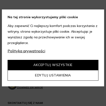
Na tej stronie wykorzystujemy pliki cookie
FORMY PŁATNOŚCI
Aby zapewnić Ci najlepszy komfort podczas korzystania z
witryny, strona wykorzystuje pliki cookie. Akceptując je
wyrażasz zgodę na przechowywanie ich w swojej
przeglądarce.
Polityka prywatności
FORMY DOSTAWY
AKCEPTUJ WSZYSTKIE
GWARANCJA JAKOŚCI
EDYTUJ USTAWIENIA
4.95
/
5.00
Dowiedz się więcej
SKONTAKTUJ SIĘ Z NAMI