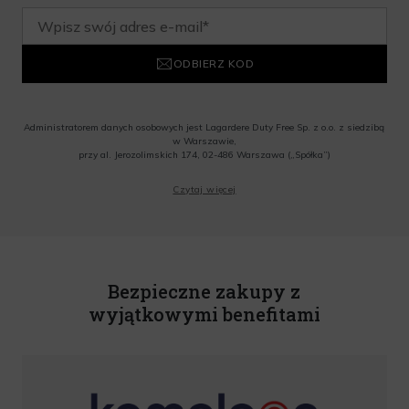
ODBIERZ KOD
Administratorem danych osobowych jest Lagardere Duty Free Sp. z o.o. z siedzibą
w Warszawie,
przy al. Jerozolimskich 174, 02-486 Warszawa („Spółka”)
Wyrażam zgodę na przesyłanie przez Administratora tj. Lagardere Duty Free Sp. z
Czytaj więcej
o.o. informacji handlowych, w tym newslettera, informacji o promocjach i
nowościach na podany przeze mnie adres poczty elektronicznej, zgodnie z ustawą
o świadczeniu usług drogą elektroniczną z dnia 18 lipca 2002 r. (tekst jedn.: Dz.
U. z 2020 r., poz. 344) Wszelkie informacje handlowe są całkowicie bezpłatne.
Powyższa zgoda jest dobrowolna i może zostać wycofana w dowolnym momencie.
Rabat nie łączy się z innymi promocjami. W celu skorzystania z rabatu, należy
wprowadzić kod podczas procesu składania zamówienia.
Bezpieczne zakupy z
wyjątkowymi benefitami