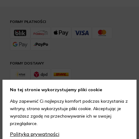
FORMY PŁATNOŚCI
FORMY DOSTAWY
Na tej stronie wykorzystujemy pliki cookie
GWARANCJA JAKOŚCI
Aby zapewnić Ci najlepszy komfort podczas korzystania z
4.95
/
5.00
witryny, strona wykorzystuje pliki cookie. Akceptując je
Dowiedz się więcej
wyrażasz zgodę na przechowywanie ich w swojej
przeglądarce.
SKONTAKTUJ SIĘ Z NAMI
Polityka prywatności