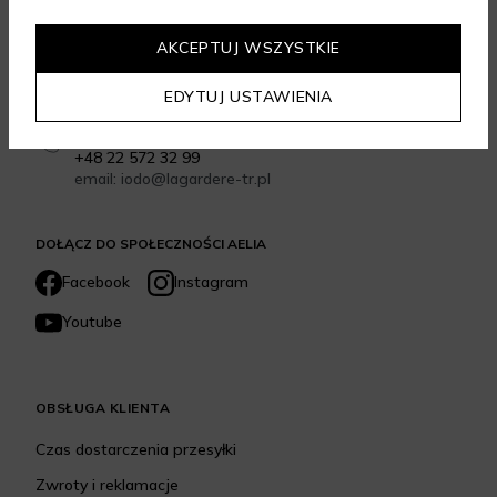
Formularz kontaktowy
email: sklep@aelia.pl
Infolinia: +48 22 270 72 77
AKCEPTUJ WSZYSTKIE
Infolinia czynna od poniedziałku do piątku w
godzinach 9:00-17:00
EDYTUJ USTAWIENIA
Kontakt do sklepów stacjonarnych Aelia Duty Free
Inspektor Ochrony Danych - Cezary Siemion:
+48 22 572 32 99
email: iodo@lagardere-tr.pl
DOŁĄCZ DO SPOŁECZNOŚCI AELIA
Facebook
Instagram
Youtube
OBSŁUGA KLIENTA
Czas dostarczenia przesyłki
Zwroty i reklamacje