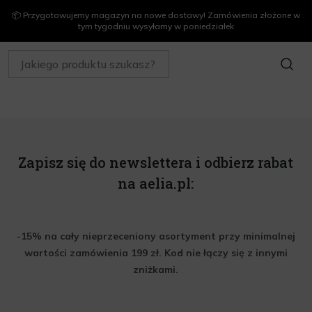
📦 Przygotowujemy magazyn na nowe dostawy! Zamówienia złożone w
tym tygodniu wysyłamy w poniedziałek
SZUKAJ
Zapisz się do newslettera i odbierz rabat
na aelia.pl:
-15% na cały nieprzeceniony asortyment przy minimalnej
wartości zamówienia 199 zł. Kod nie łączy się z innymi
zniżkami.