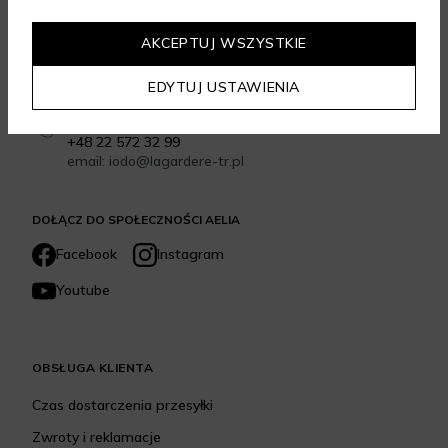
Formularz kontaktowy
email: sklep@aelia.pl
Infolinia: +48 22 270 72 77
AKCEPTUJ WSZYSTKIE
Infolinia czynna od poniedziałku do piątku w
godzinach 9:00-17:00
EDYTUJ USTAWIENIA
Kontakt do sklepów stacjonarnych Aelia Duty Free
Inspektor Ochrony Danych - Cezary Siemion:
+48 22 572 32 99
email: iodo@lagardere-tr.pl
DOŁĄCZ DO SPOŁECZNOŚCI AELIA
Facebook
Instagram
Youtube
OBSŁUGA KLIENTA
Czas dostarczenia przesyłki
Zwroty i reklamacje