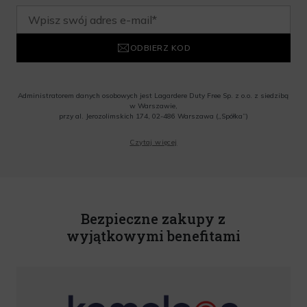
ODBIERZ KOD
Administratorem danych osobowych jest Lagardere Duty Free Sp. z o.o. z siedzibą
w Warszawie,
przy al. Jerozolimskich 174, 02-486 Warszawa („Spółka”)
Wyrażam zgodę na przesyłanie przez Administratora tj. Lagardere Duty Free Sp. z
Czytaj więcej
o.o. informacji handlowych, w tym newslettera, informacji o promocjach i
nowościach na podany przeze mnie adres poczty elektronicznej, zgodnie z ustawą
o świadczeniu usług drogą elektroniczną z dnia 18 lipca 2002 r. (tekst jedn.: Dz.
U. z 2020 r., poz. 344) Wszelkie informacje handlowe są całkowicie bezpłatne.
Powyższa zgoda jest dobrowolna i może zostać wycofana w dowolnym momencie.
Rabat nie łączy się z innymi promocjami. W celu skorzystania z rabatu, należy
wprowadzić kod podczas procesu składania zamówienia.
Bezpieczne zakupy z
wyjątkowymi benefitami