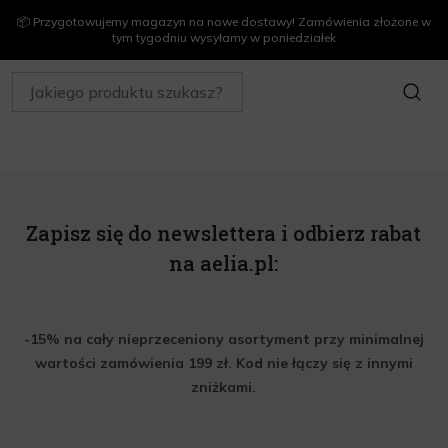
📦 Przygotowujemy magazyn na nowe dostawy! Zamówienia złożone w
tym tygodniu wysyłamy w poniedziałek
SZUKAJ
Zapisz się do newslettera i odbierz rabat
na aelia.pl:
-15% na cały nieprzeceniony asortyment przy minimalnej
wartości zamówienia 199 zł. Kod nie łączy się z innymi
zniżkami.