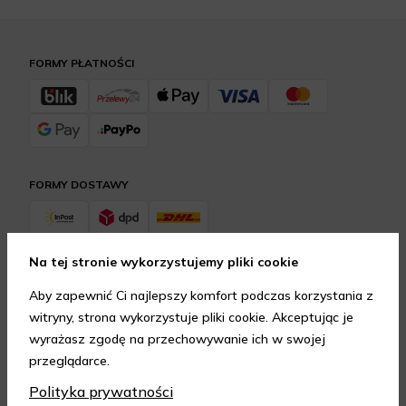
FORMY PŁATNOŚCI
FORMY DOSTAWY
Na tej stronie wykorzystujemy pliki cookie
GWARANCJA JAKOŚCI
Aby zapewnić Ci najlepszy komfort podczas korzystania z
4.95
/
5.00
witryny, strona wykorzystuje pliki cookie. Akceptując je
Dowiedz się więcej
wyrażasz zgodę na przechowywanie ich w swojej
przeglądarce.
SKONTAKTUJ SIĘ Z NAMI
Polityka prywatności