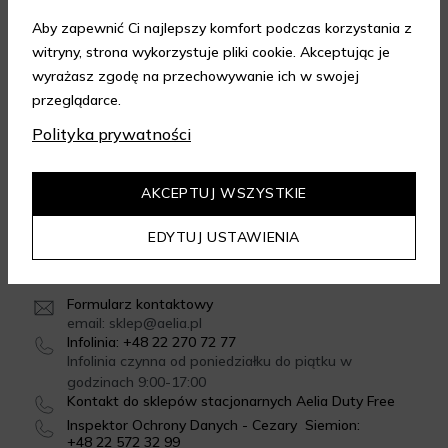
Aby zapewnić Ci najlepszy komfort podczas korzystania z
witryny, strona wykorzystuje pliki cookie. Akceptując je
FORMY DOSTAWY
wyrażasz zgodę na przechowywanie ich w swojej
przeglądarce.
Polityka prywatności
GWARANCJA JAKOŚCI
4.95
/
5.00
AKCEPTUJ WSZYSTKIE
Dowiedz się więcej
EDYTUJ USTAWIENIA
SKONTAKTUJ SIĘ Z NAMI
Formularz kontaktowy
email: sklep@aelia.pl
Infolinia: +48 22 270 72 77
Infolinia czynna od poniedziałku do piątku w
godzinach 9:00-17:00
Kontakt do sklepów stacjonarnych Aelia Duty Free
Inspektor Ochrony Danych - Cezary Siemion:
+48 22 572 32 99