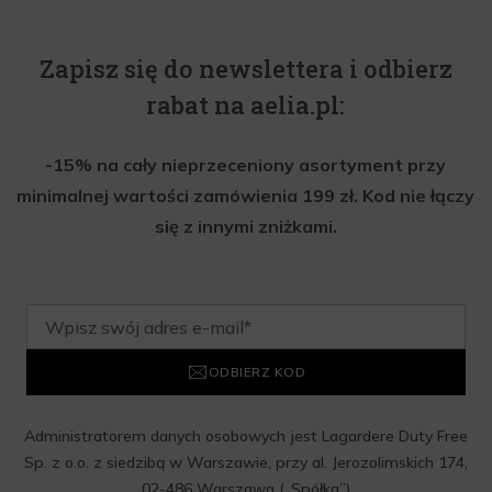
Zapisz się do newslettera i odbierz
rabat na aelia.pl:
-15% na cały nieprzeceniony asortyment przy
minimalnej wartości zamówienia 199 zł. Kod nie łączy
się z innymi zniżkami.
ODBIERZ KOD
Administratorem danych osobowych jest Lagardere Duty Free
Sp. z o.o. z siedzibą w Warszawie, przy al. Jerozolimskich 174,
02-486 Warszawa („Spółka”)