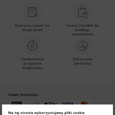
Dostawa nawet na
Gratis 2 próbki do
drugi dzień
każdego
zamówienia
Opakowania
Odroczone
przyjazne
płatności
środowisku
FORMY PŁATNOŚCI
Na tej stronie wykorzystujemy pliki cookie