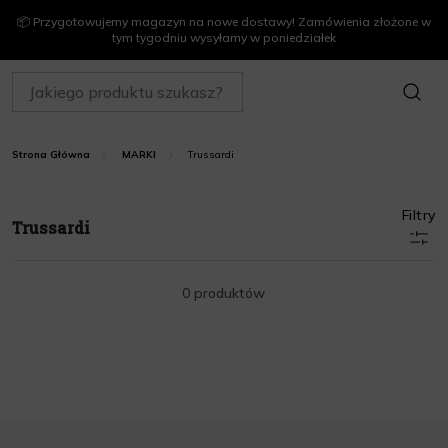
📦 Przygotowujemy magazyn na nowe dostawy! Zamówienia złożone w
tym tygodniu wysyłamy w poniedziałek
SZUKAJ
Trussardi
Strona Główna
MARKI
Filtry
Trussardi
0 produktów