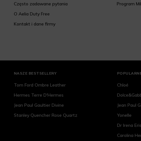
Często zadawane pytania
Program Mi
O Aelia Duty Free
Kontakt i dane firmy
NASZE BESTSELLERY
POPULARNE
Tom Ford Ombre Leather
Chloé
Hermes Terre D'Hermes
Dolce&Gab
Jean Paul Gaultier Divine
Jean Paul G
Stanley Quencher Rose Quartz
Yonelle
Dr Irena Eri
Carolina He