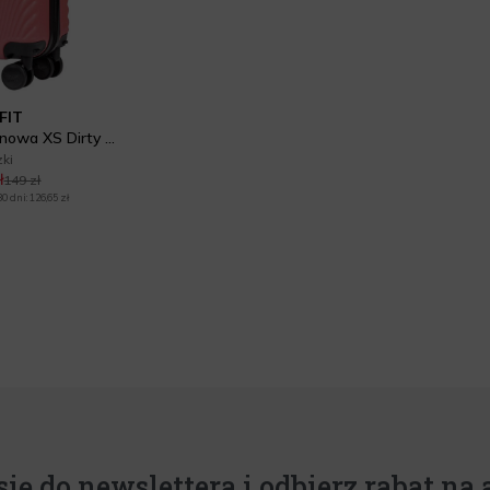
FIT
Swan Walizka kabinowa XS Dirty Pink
zki
ł
149 zł
 dni: 126,65 zł
l
się do newslettera i odbierz rabat na a