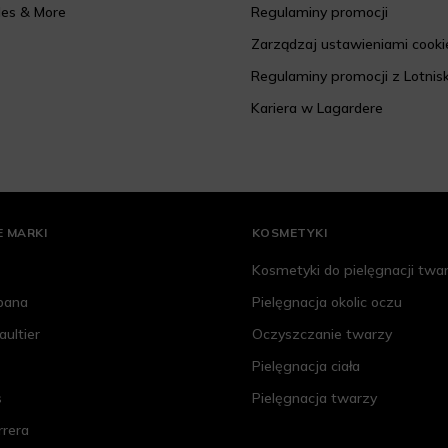
les & More
Regulaminy promocji
Zarządzaj ustawieniami cooki
Regulaminy promocji z Lotnis
Kariera w Lagardere
 MARKI
KOSMETYKI
Kosmetyki do pielęgnacji twa
bana
Pielęgnacja okolic oczu
aultier
Oczyszczanie twarzy
Pielęgnacja ciała
s
Pielęgnacja twarzy
rrera