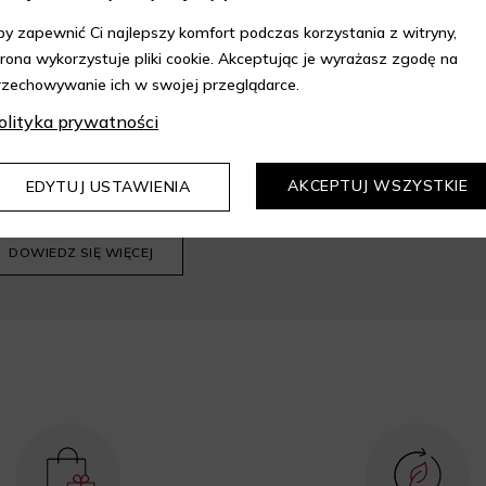
ieczne zakupy z wyjątkowymi benef
by zapewnić Ci najlepszy komfort podczas korzystania z witryny,
trona wykorzystuje pliki cookie. Akceptując je wyrażasz zgodę na
rzechowywanie ich w swojej przeglądarce.
olityka prywatności
epie Aelia i korzystaj z
AKCEPTUJ WSZYSTKIE
EDYTUJ USTAWIENIA
kupów z 10% rabatem.
DOWIEDZ SIĘ WIĘCEJ