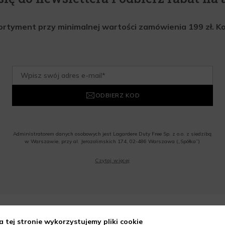
rtyment przy minimalnej wartości zamówienia 199 zł. Kod 
ODBIERZ KOD
Administratorem danych osobowych jest Lagardere Duty Free Sp. z o.o. z siedzibą
w Warszawie, przy al. Jerozolimskich 174, 02-486 Warszawa („Spółka”)
Wyrażam zgodę na przesyłanie przez Administratora tj. Lagardere Duty Free Sp. z
Czytaj więcej
o.o. informacji handlowych, w tym newslettera, informacji o promocjach i
nowościach na podany przeze mnie adres poczty elektronicznej, zgodnie z ustawą
o świadczeniu usług drogą elektroniczną z dnia 18 lipca 2002 r. (tekst jedn.: Dz.
U. z 2020 r., poz. 344) Wszelkie informacje handlowe są całkowicie bezpłatne.
Powyższa zgoda jest dobrowolna i może zostać wycofana w dowolnym momencie.
Rabat nie łączy się z innymi promocjami. W celu skorzystania z rabatu, należy
wprowadzić kod podczas procesu składania zamówienia.
a tej stronie wykorzystujemy pliki cookie