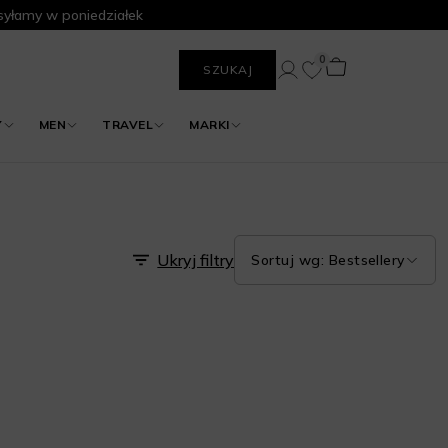
yłamy w poniedziałek
0
SZUKAJ
Y
MEN
TRAVEL
MARKI
Ukryj filtry
Sortuj wg: Bestsellery