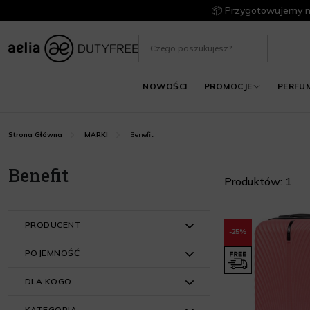
📦 Przygotowujemy m
NOWOŚCI
PROMOCJE
PERFU
Benefit
Strona Główna
MARKI
Benefit
Produktów: 1
PRODUCENT
-25%
POJEMNOŚĆ
Wings (1)
DLA KOGO
21L - 30L (1)
KATEGORIA