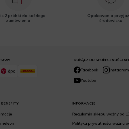
is 2 próbki do każdego
Opakowania przyja
zamówienia
środowisku
DOŁĄCZ DO SPOŁECZNOŚCI AE
STAWY
Facebook
Instagram
Youtube
 BENEFITY
INFORMACJE
romocje
Regulamin sklepu ważny od 17
ameleon
Polityka prywatności ważna od