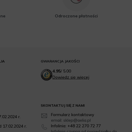
zne
Odroczone płatności
LIA
GWARANCJA JAKOŚCI
4.95
/
5.00
Dowiedz się więcej
SKONTAKTUJ SIĘ Z NAMI
Formularz kontaktowy
.02.2024 r.
email: sklep@aelia.pl
Infolinia: +48 22 270 72 77
 17.02.2024 r.
Infolinia czynna od poniedziałku do