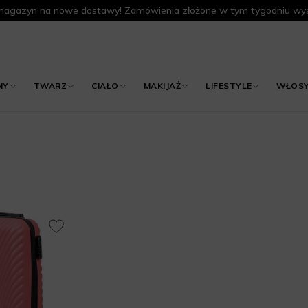
agazyn na nowe dostawy! Zamówienia złożone w tym tygodniu wys
MY
TWARZ
CIAŁO
MAKIJAŻ
LIFESTYLE
WŁOS