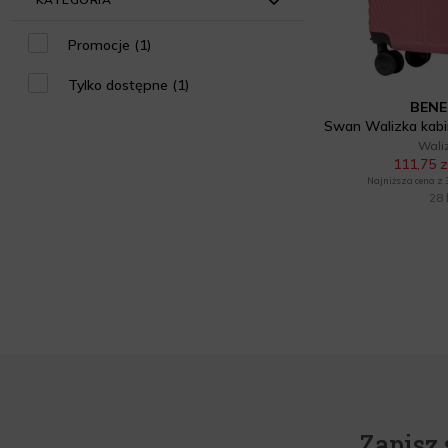
Unisex (1)
Lifestyle (1)
Promocje (1)
Travel (1)
Tylko dostępne (1)
BENE
Walizki (1)
Wali
111,75 z
Najniższa cena z 30
28 
Zapisz 