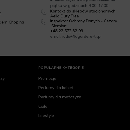
piątku w godzinach 9:00-17:00
Kontakt do sklepów stacjonarnych
e
Aelia Duty Free
Inspektor Ochrony Danych - Cezary
kiem Chopina
Siemion:
+48 22 572 32 99
email: iodo@lagardere-tr.pl
POPULARNE KATEGORIE
rzy
Promocje
Perfumy dla kobiet
Perfumy dla mężczyzn
Ciało
Lifestyle