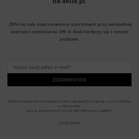
na aelia.pl:
-15% na cały nieprzeceniony asortyment przy minimalnej
wartości zamówienia 199 zł. Kod nie łączy się z innymi
zniżkami.
ODBIERZ KOD
Administratorem danych osobowych jest Lagardere Duty Free Sp. z o.o. z siedzibą
w Warszawie,
przy al. Jerozolimskich 174, 02-486 Warszawa („Spółka”)
Wyrażam zgodę na przesyłanie przez Administratora tj. Lagardere Duty Free Sp. z
Czytaj więcej
o.o. informacji handlowych, w tym newslettera, informacji o promocjach i
nowościach na podany przeze mnie adres poczty elektronicznej, zgodnie z ustawą
o świadczeniu usług drogą elektroniczną z dnia 18 lipca 2002 r. (tekst jedn.: Dz.
U. z 2020 r., poz. 344) Wszelkie informacje handlowe są całkowicie bezpłatne.