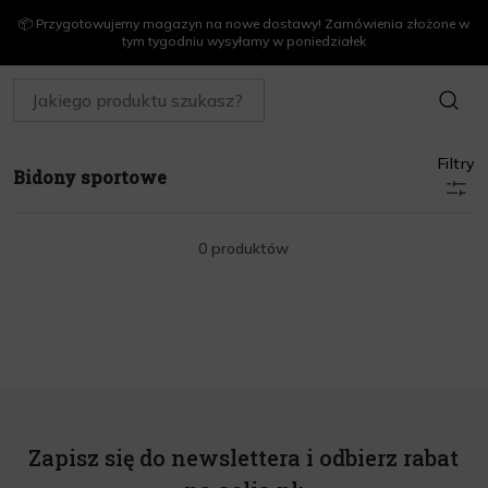
📦 Przygotowujemy magazyn na nowe dostawy! Zamówienia złożone w
tym tygodniu wysyłamy w poniedziałek
SZUKAJ
Filtry
Bidony sportowe
0 produktów
Zapisz się do newslettera i odbierz rabat