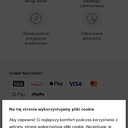
drugi dzień
każdego
zamówienia
Opakowania
Odroczone
przyjazne
płatności
środowisku
FORMY PŁATNOŚCI
Na tej stronie wykorzystujemy pliki cookie
FORMY DOSTAWY
Aby zapewnić Ci najlepszy komfort podczas korzystania z
witryny, strona wykorzystuje pliki cookie. Akceptując je