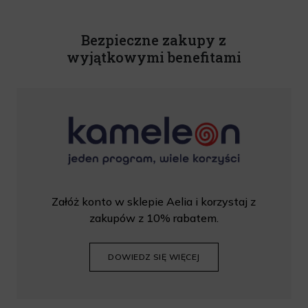
Powyższa zgoda jest dobrowolna i może zostać wycofana w dowolnym momencie.
Rabat nie łączy się z innymi promocjami. W celu skorzystania z rabatu, należy
wprowadzić kod podczas procesu składania zamówienia.
Bezpieczne zakupy z
wyjątkowymi benefitami
Załóż konto w sklepie Aelia i korzystaj z
zakupów z 10% rabatem.
DOWIEDZ SIĘ WIĘCEJ