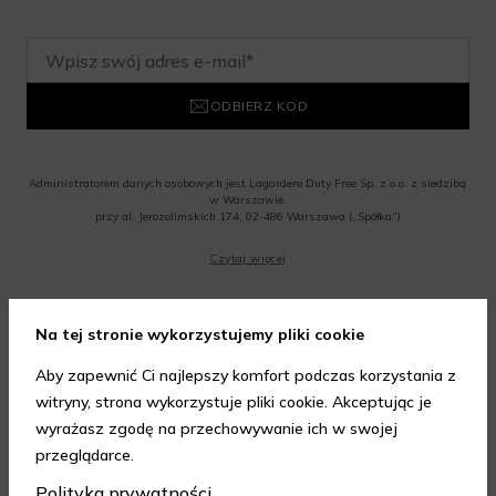
ODBIERZ KOD
Administratorem danych osobowych jest Lagardere Duty Free Sp. z o.o. z siedzibą
w Warszawie,
przy al. Jerozolimskich 174, 02-486 Warszawa („Spółka”)
Wyrażam zgodę na przesyłanie przez Administratora tj. Lagardere Duty Free Sp. z
Czytaj więcej
o.o. informacji handlowych, w tym newslettera, informacji o promocjach i
nowościach na podany przeze mnie adres poczty elektronicznej, zgodnie z ustawą
o świadczeniu usług drogą elektroniczną z dnia 18 lipca 2002 r. (tekst jedn.: Dz.
U. z 2020 r., poz. 344) Wszelkie informacje handlowe są całkowicie bezpłatne.
Powyższa zgoda jest dobrowolna i może zostać wycofana w dowolnym momencie.
Na tej stronie wykorzystujemy pliki cookie
Rabat nie łączy się z innymi promocjami. W celu skorzystania z rabatu, należy
wprowadzić kod podczas procesu składania zamówienia.
Aby zapewnić Ci najlepszy komfort podczas korzystania z
Bezpieczne zakupy z
witryny, strona wykorzystuje pliki cookie. Akceptując je
wyjątkowymi benefitami
wyrażasz zgodę na przechowywanie ich w swojej
przeglądarce.
Polityka prywatności