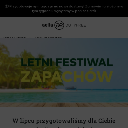
📦 Przygotowujemy magazyn na nowe dostawy! Zamówienia złożone w
tym tygodniu wysyłamy w poniedziałek
Festiwal zapachów
Strona Główna
W lipcu przygotowaliśmy dla Ciebie