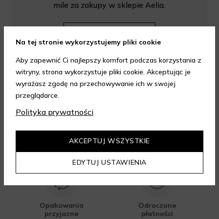
mile za zakupy w sklepie Aelia.
DOWIEDZ SIĘ WIĘCEJ
Na tej stronie wykorzystujemy pliki cookie
Aby zapewnić Ci najlepszy komfort podczas korzystania z
witryny, strona wykorzystuje pliki cookie. Akceptując je
wyrażasz zgodę na przechowywanie ich w swojej
przeglądarce.
Polityka prywatności
AKCEPTUJ WSZYSTKIE
Dostawa nawet na
Gratis 2 próbki do
drugi dzień
każdego
zamówienia
EDYTUJ USTAWIENIA
Opakowania
Odroczone
przyjazne
płatności