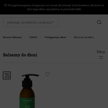
📦 Przygotowujemy magazyn na nowe dostawy! Zamówienia złożone w
tym tygodniu wysyłamy w poniedziałek
SZUKAJ
Balsamy do dłoni
Strona Główna
CIAŁO
Pielęgnacja dłoni
Filtry
Balsamy do dłoni