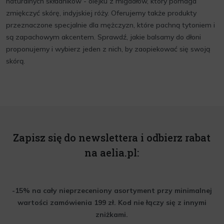
naturalnych składników - olejku z migdałów, który pomaga
zmiękczyć skórę, indyjskiej róży. Oferujemy także produkty
przeznaczone specjalnie dla mężczyzn, które pachną tytoniem i
są zapachowym akcentem. Sprawdź, jakie balsamy do dłoni
proponujemy i wybierz jeden z nich, by zaopiekować się swoją
skórą.
Zapisz się do newslettera i odbierz rabat
na aelia.pl:
-15% na cały nieprzeceniony asortyment przy minimalnej
wartości zamówienia 199 zł. Kod nie łączy się z innymi
zniżkami.