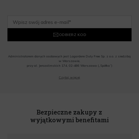
ODBIERZ KOD
Administratorem danych osobowych jest Lagardere Duty Free Sp. z o.o. z siedzibą
w Warszawie,
przy al. Jerozolimskich 174, 02-486 Warszawa („Spółka”)
Wyrażam zgodę na przesyłanie przez Administratora tj. Lagardere Duty Free Sp. z
Czytaj więcej
o.o. informacji handlowych, w tym newslettera, informacji o promocjach i
nowościach na podany przeze mnie adres poczty elektronicznej, zgodnie z ustawą
o świadczeniu usług drogą elektroniczną z dnia 18 lipca 2002 r. (tekst jedn.: Dz.
U. z 2020 r., poz. 344) Wszelkie informacje handlowe są całkowicie bezpłatne.
Powyższa zgoda jest dobrowolna i może zostać wycofana w dowolnym momencie.
Rabat nie łączy się z innymi promocjami. W celu skorzystania z rabatu, należy
wprowadzić kod podczas procesu składania zamówienia.
Bezpieczne zakupy z
wyjątkowymi benefitami