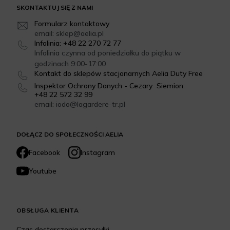
SKONTAKTUJ SIĘ Z NAMI
Formularz kontaktowy
email: sklep@aelia.pl
Infolinia: +48 22 270 72 77
Infolinia czynna od poniedziałku do piątku w
godzinach 9:00-17:00
Kontakt do sklepów stacjonarnych Aelia Duty Free
Inspektor Ochrony Danych - Cezary Siemion:
+48 22 572 32 99
email: iodo@lagardere-tr.pl
DOŁĄCZ DO SPOŁECZNOŚCI AELIA
Facebook
Instagram
Youtube
OBSŁUGA KLIENTA
Czas dostarczenia przesyłki