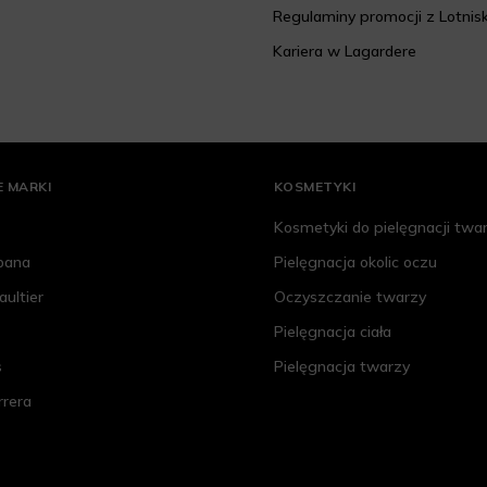
Regulaminy promocji z Lotnis
Kariera w Lagardere
 MARKI
KOSMETYKI
Kosmetyki do pielęgnacji twa
bana
Pielęgnacja okolic oczu
aultier
Oczyszczanie twarzy
Pielęgnacja ciała
s
Pielęgnacja twarzy
rrera