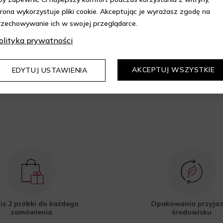
trona wykorzystuje pliki cookie. Akceptując je wyrażasz zgodę na
rzechowywanie ich w swojej przeglądarce.
epie Aelia i korzystaj z
olityka prywatności
kupów z 10% rabatem.
AKCEPTUJ WSZYSTKIE
EDYTUJ USTAWIENIA
DOWIEDZ SIĘ WIĘCEJ
is 2 próbki do każdego
Opakowania przyja
zamówienia
środowisku