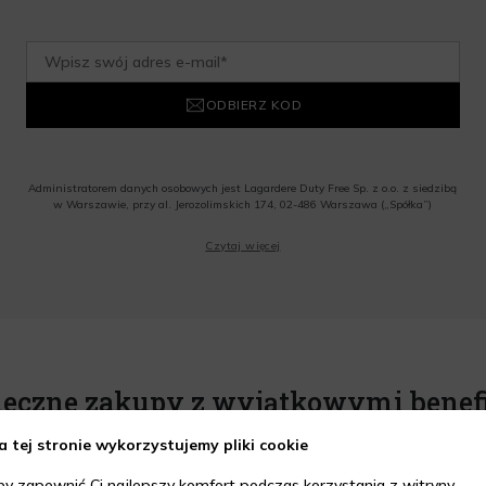
ODBIERZ KOD
Administratorem danych osobowych jest Lagardere Duty Free Sp. z o.o. z siedzibą
w Warszawie, przy al. Jerozolimskich 174, 02-486 Warszawa („Spółka”)
Wyrażam zgodę na przesyłanie przez Administratora tj. Lagardere Duty Free Sp. z
Czytaj więcej
o.o. informacji handlowych, w tym newslettera, informacji o promocjach i
nowościach na podany przeze mnie adres poczty elektronicznej, zgodnie z ustawą
o świadczeniu usług drogą elektroniczną z dnia 18 lipca 2002 r. (tekst jedn.: Dz.
U. z 2020 r., poz. 344) Wszelkie informacje handlowe są całkowicie bezpłatne.
Powyższa zgoda jest dobrowolna i może zostać wycofana w dowolnym momencie.
Rabat nie łączy się z innymi promocjami. W celu skorzystania z rabatu, należy
wprowadzić kod podczas procesu składania zamówienia.
ieczne zakupy z wyjątkowymi benef
a tej stronie wykorzystujemy pliki cookie
by zapewnić Ci najlepszy komfort podczas korzystania z witryny,