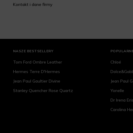
Kontakt i dane firmy
NASZE BESTSELLERY
POPULARNE
Tom Ford Ombre Leather
Chloé
Hermes Terre D'Hermes
Dolce&Gab
Jean Paul Gaultier Divine
Jean Paul G
Stanley Quencher Rose Quartz
Yonelle
Dr Irena Eri
Carolina He