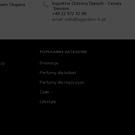
Inspektor Ochrony Danych - Cezary
kiem Chopina
Siemion:
+48 22 572 32 99
email: iodo@lagardere-tr.pl
POPULARNE KATEGORIE
rzy
Promocje
Perfumy dla kobiet
Perfumy dla mężczyzn
Ciało
Lifestyle