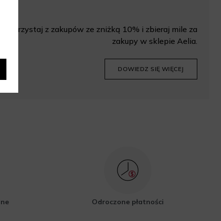
Korzystaj z zakupów ze zniżką 10% i zbieraj mile za
zakupy w sklepie Aelia.
DOWIEDZ SIĘ WIĘCEJ
zne
Odroczone płatności