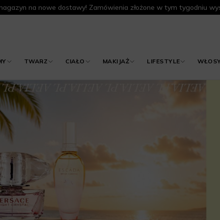
agazyn na nowe dostawy! Zamówienia złożone w tym tygodniu wys
MY
TWARZ
CIAŁO
MAKIJAŻ
LIFESTYLE
WŁOS