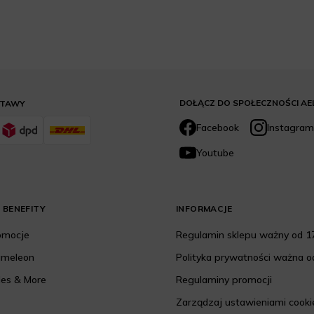
DOŁĄCZ DO SPOŁECZNOŚCI AE
STAWY
Facebook
Instagram
Youtube
 BENEFITY
INFORMACJE
romocje
Regulamin sklepu ważny od 17
ameleon
Polityka prywatności ważna od
les & More
Regulaminy promocji
Zarządzaj ustawieniami cooki