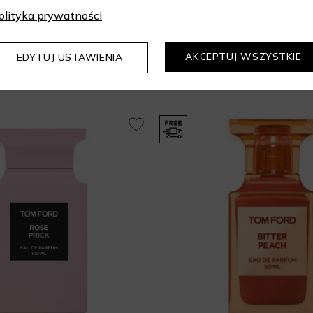
olityka prywatności
AKCEPTUJ WSZYSTKIE
EDYTUJ USTAWIENIA
Mogą Cię zainteresować