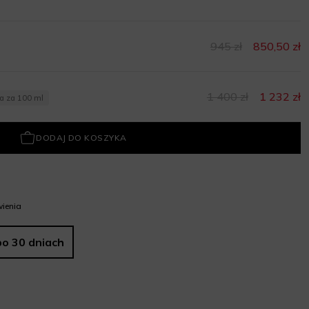
945 zł
850,50 zł
1 400 zł
1 232 zł
na za 100 ml
DODAJ DO KOSZYKA
ienia
po 30 dniach