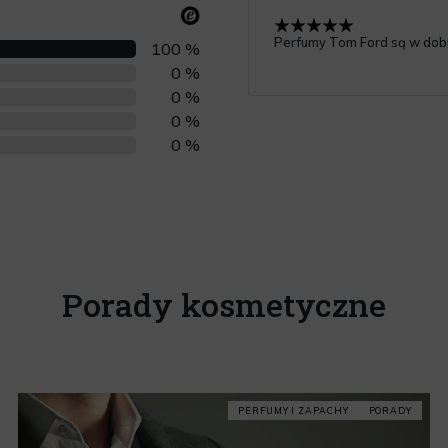
Perfumy Tom Ford są w dobr
100 %
0 %
0 %
0 %
0 %
Porady kosmetyczne
PERFUMY I ZAPACHY
PORADY