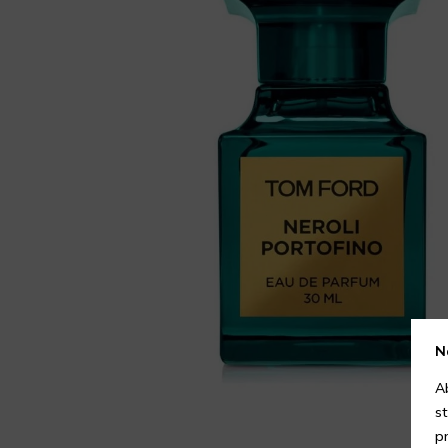
N
A
s
p