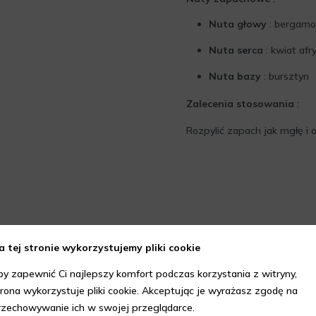
Nuta głowy
: bergamo
Nuta serca
: kwiat af
Nuta bazy
: bursztyn
Zalecenia stosowania
:
Rozpylić zapach jak mgłę i ot
a tej stronie wykorzystujemy pliki cookie
by zapewnić Ci najlepszy komfort podczas korzystania z witryny,
trona wykorzystuje pliki cookie. Akceptując je wyrażasz zgodę na
rzechowywanie ich w swojej przeglądarce.