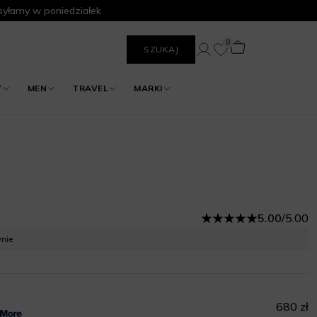
yłamy w poniedziałek
0
SZUKAJ
Y
MEN
TRAVEL
MARKI
5.00
/
5.00
ynie
680 zł