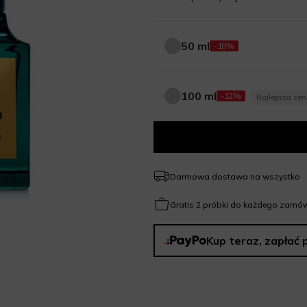
50 ml
-10%
50 ml
100 ml
-12%
Najlepsza ce
100 ml
Darmowa dostawa na wszystko
Gratis 2 próbki do każdego zamów
Kup teraz, zapłać 