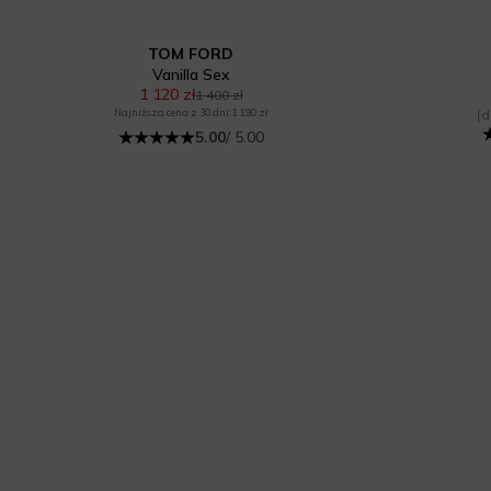
TOM FORD
Vanilla Sex
1 120 zł
1 400 zł
Najniższa cena z 30 dni: 1 190 zł
(d
5.00
/ 5.00