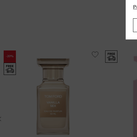
P
-20%