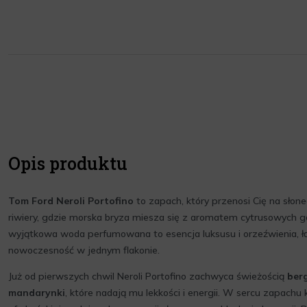
Opis produktu
Tom Ford Neroli Portofino
to zapach, który przenosi Cię na słon
riwiery, gdzie morska bryza miesza się z aromatem cytrusowych gaj
wyjątkowa woda perfumowana to esencja luksusu i orzeźwienia, łą
nowoczesność w jednym flakonie.
Już od pierwszych chwil Neroli Portofino zachwyca świeżością
ber
mandarynki
, które nadają mu lekkości i energii. W sercu zapachu 