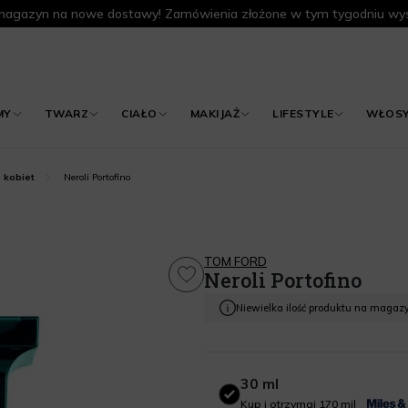
agazyn na nowe dostawy! Zamówienia złożone w tym tygodniu wys
MY
TWARZ
CIAŁO
MAKIJAŻ
LIFESTYLE
WŁOS
Neroli Portofino
 kobiet
TOM FORD
Neroli Portofino
Niewielka ilość produktu na magaz
30 ml
30 ml
Kup i otrzymaj 170 mil