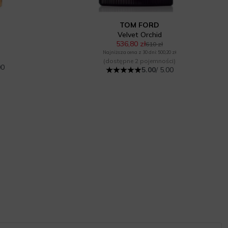
TOM FORD
Velvet Orchid
536,80 zł
610 zł
Najniższa cena z 30 dni: 500,20 zł
(dostępne 2 pojemności)
00
5.00
/ 5.00