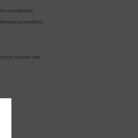
tka, mandarynka
rykańskiej pomarańczy
oczyć nią całe ciało.