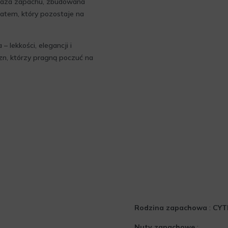
. Baza zapachu, zbudowana
matem, który pozostaje na
 lekkości, elegancji i
yzn, którzy pragną poczuć na
Rodzina zapachowa
:
CY
Nuty zapachowe
: