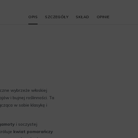
OPIS
SZCZEGÓŁY
SKŁAD
OPINIE
eczne wybrzeże włoskiej
ów i bujnej roślinności. Ta
cząca w sobie klasykę i
gamoty
i soczystej
króluje
kwiat pomarańczy