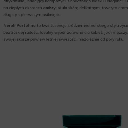
afrykańskiej, nadający kompozycji słonecznego blasku i elegancji
na ciepłych akordach
ambry
, otula skórę delikatnym, trwałym aro
długo po pierwszym psiknięciu.
Neroli Portofino
to kwintesencja śródziemnomorskiego stylu życia –
beztroskiej radości. Idealny wybór zarówno dla kobiet, jak i mężcz
swojej skórze powiew letniej świeżości, niezależnie od pory roku.