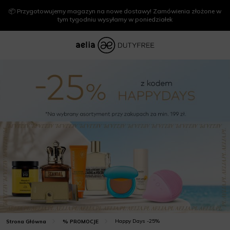
📦 Przygotowujemy magazyn na nowe dostawy! Zamówienia złożone w
tym tygodniu wysyłamy w poniedziałek
Happy Days -25%
Strona Główna
% PROMOCJE