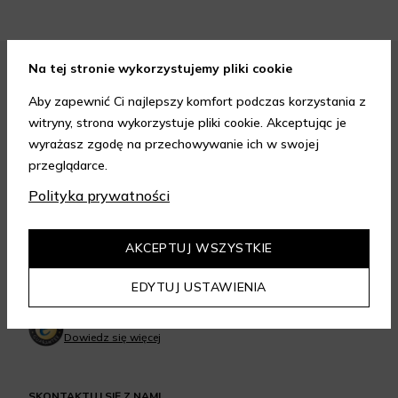
Na tej stronie wykorzystujemy pliki cookie
FORMY PŁATNOŚCI
Aby zapewnić Ci najlepszy komfort podczas korzystania z
witryny, strona wykorzystuje pliki cookie. Akceptując je
wyrażasz zgodę na przechowywanie ich w swojej
przeglądarce.
Polityka prywatności
FORMY DOSTAWY
AKCEPTUJ WSZYSTKIE
EDYTUJ USTAWIENIA
GWARANCJA JAKOŚCI
4.95
/
5.00
Dowiedz się więcej
SKONTAKTUJ SIĘ Z NAMI