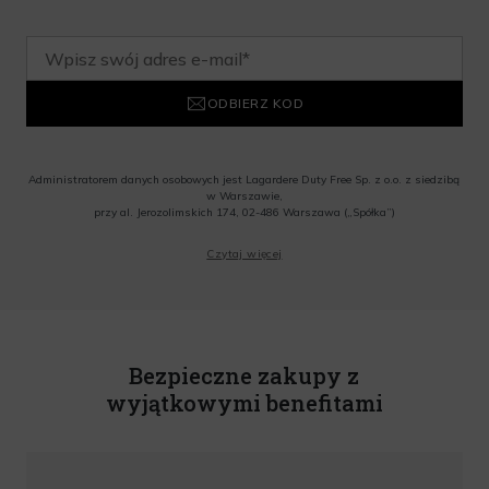
ODBIERZ KOD
Administratorem danych osobowych jest Lagardere Duty Free Sp. z o.o. z siedzibą
w Warszawie,
przy al. Jerozolimskich 174, 02-486 Warszawa („Spółka”)
Wyrażam zgodę na przesyłanie przez Administratora tj. Lagardere Duty Free Sp. z
Czytaj więcej
o.o. informacji handlowych, w tym newslettera, informacji o promocjach i
nowościach na podany przeze mnie adres poczty elektronicznej, zgodnie z ustawą
o świadczeniu usług drogą elektroniczną z dnia 18 lipca 2002 r. (tekst jedn.: Dz.
U. z 2020 r., poz. 344) Wszelkie informacje handlowe są całkowicie bezpłatne.
Powyższa zgoda jest dobrowolna i może zostać wycofana w dowolnym momencie.
Rabat nie łączy się z innymi promocjami. W celu skorzystania z rabatu, należy
wprowadzić kod podczas procesu składania zamówienia.
Bezpieczne zakupy z
wyjątkowymi benefitami