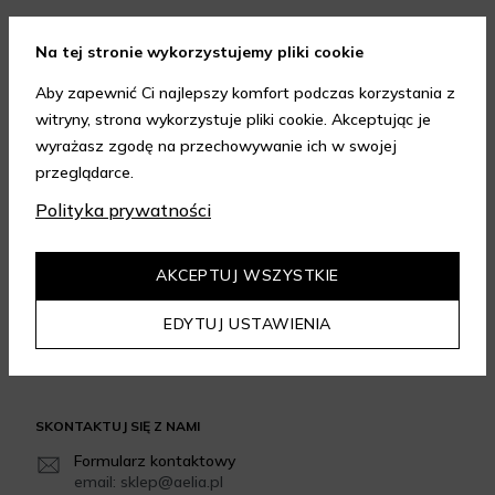
FORMY PŁATNOŚCI
Na tej stronie wykorzystujemy pliki cookie
Aby zapewnić Ci najlepszy komfort podczas korzystania z
witryny, strona wykorzystuje pliki cookie. Akceptując je
wyrażasz zgodę na przechowywanie ich w swojej
przeglądarce.
FORMY DOSTAWY
Polityka prywatności
AKCEPTUJ WSZYSTKIE
GWARANCJA JAKOŚCI
EDYTUJ USTAWIENIA
4.95
/
5.00
Dowiedz się więcej
SKONTAKTUJ SIĘ Z NAMI
Formularz kontaktowy
email: sklep@aelia.pl