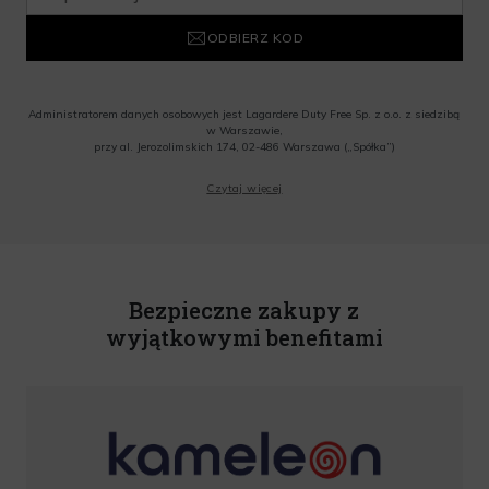
ODBIERZ KOD
Administratorem danych osobowych jest Lagardere Duty Free Sp. z o.o. z siedzibą
w Warszawie,
przy al. Jerozolimskich 174, 02-486 Warszawa („Spółka”)
Wyrażam zgodę na przesyłanie przez Administratora tj. Lagardere Duty Free Sp. z
Czytaj więcej
o.o. informacji handlowych, w tym newslettera, informacji o promocjach i
nowościach na podany przeze mnie adres poczty elektronicznej, zgodnie z ustawą
o świadczeniu usług drogą elektroniczną z dnia 18 lipca 2002 r. (tekst jedn.: Dz.
U. z 2020 r., poz. 344) Wszelkie informacje handlowe są całkowicie bezpłatne.
Powyższa zgoda jest dobrowolna i może zostać wycofana w dowolnym momencie.
Rabat nie łączy się z innymi promocjami. W celu skorzystania z rabatu, należy
wprowadzić kod podczas procesu składania zamówienia.
Bezpieczne zakupy z
wyjątkowymi benefitami