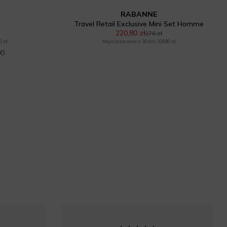
RABANNE
Travel Retail Exclusive Mini Set Homme
220,80 zł
276 zł
0 zł
Najniższa cena z 30 dni: 220,80 zł
00