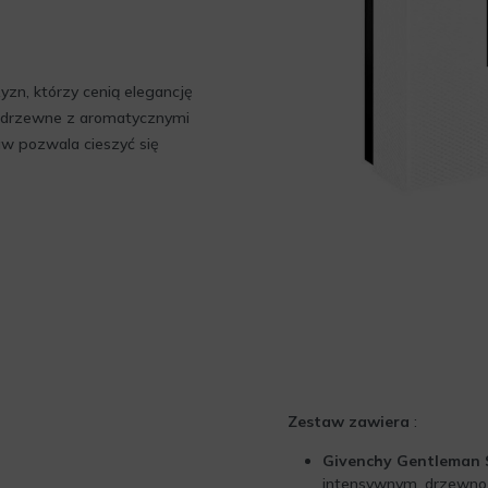
zn, którzy cenią elegancję
y drzewne z aromatycznymi
aw pozwala cieszyć się
Zestaw zawiera
:
Givenchy Gentleman S
intensywnym, drzewno-