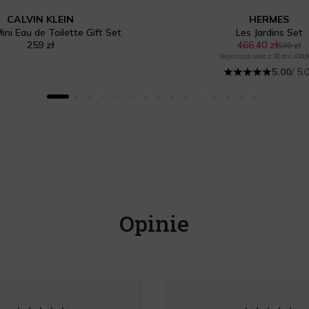
CALVIN KLEIN
HERMES
ini Eau de Toilette Gift Set
Les Jardins Set
259 zł
466,40 zł
530 zł
Najniższa cena z 30 dni: 434,6
5.00
/ 5.
Opinie