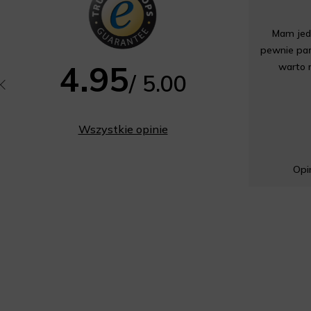
Mam jedn
pewnie pań
4.95
warto 
/ 5.00
Wszystkie opinie
Opin