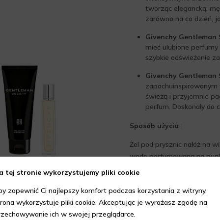
tworząc elegancką, męs
zarówno na co dzień, ja
Givenchy Gentleman S
mieć ulubione perfumy 
szybkie odświeżenie za
Givenchy Gentleman S
zapachuinspirowanym w
świeżą i przyjemnie p
perfum. Doskonały do c
Sposób użycia
:
Żel pod prysznic nałóż na w
wodę perfumowaną na punkty 
możesz użyć miniatury, aby 
a tej stronie wykorzystujemy pliki cookie
by zapewnić Ci najlepszy komfort podczas korzystania z witryny,
trona wykorzystuje pliki cookie. Akceptując je wyrażasz zgodę na
rzechowywanie ich w swojej przeglądarce.