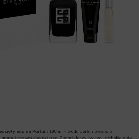
ociety Eau de Parfum 100 ml
– woda perfumowana o
aromatycznym charakterze. Zapach łączy świeże i głębokie nuty,