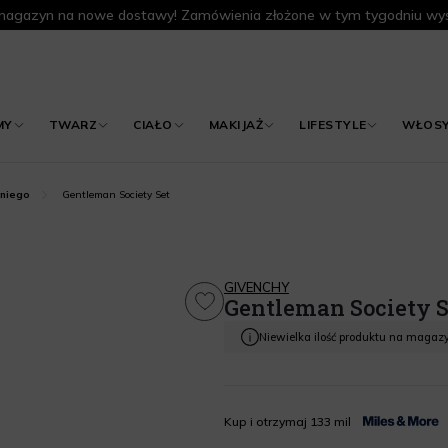
agazyn na nowe dostawy! Zamówienia złożone w tym tygodniu wys
MY
TWARZ
CIAŁO
MAKIJAŻ
LIFESTYLE
WŁOS
Gentleman Society Set
 niego
GIVENCHY
Gentleman Society S
Niewielka ilość produktu na magaz
Kup i otrzymaj 133 mil