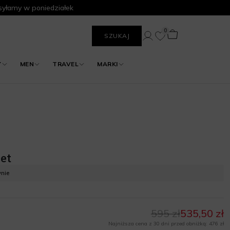
yłamy w poniedziałek
0
SZUKAJ
Y
MEN
TRAVEL
MARKI
et
ynie
595 zł
535,50 zł
Najniższa cena z 30 dni przed obniżką: 476 zł