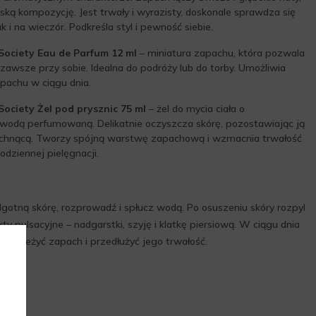
ką kompozycję. Jest trwały i wyrazisty, doskonale sprawdza się
k i na wieczór. Podkreśla styl i pewność siebie.
ociety Eau de Parfum 12 ml
– miniatura zapachu, która pozwala
zawsze przy sobie. Idealna do podróży lub do torby. Umożliwia
pachu w ciągu dnia.
ociety Żel pod prysznic 75 ml
– żel do mycia ciała o
odą perfumowaną. Delikatnie oczyszcza skórę, pozostawiając ją
achnącą. Tworzy spójną warstwę zapachową i wzmacnia trwałość
odziennej pielęgnacji.
ilgotną skórę, rozprowadź i spłucz wodą. Po osuszeniu skóry rozpyl
pulsacyjne – nadgarstki, szyję i klatkę piersiową. W ciągu dnia
odświeżyć zapach i przedłużyć jego trwałość.