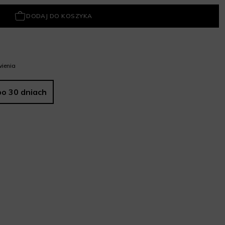
DODAJ DO KOSZYKA
ienia
po 30 dniach