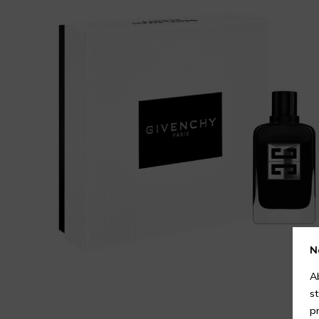
N
A
s
p