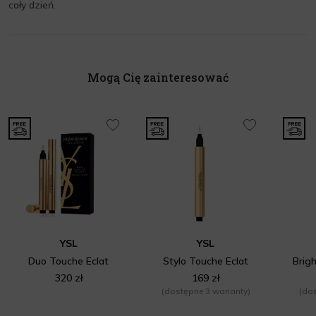
cały dzień.
Mogą Cię zainteresować
YSL
YSL
Duo Touche Eclat
Stylo Touche Eclat
Brig
320 zł
169 zł
(dostępne 3 warianty)
(dos