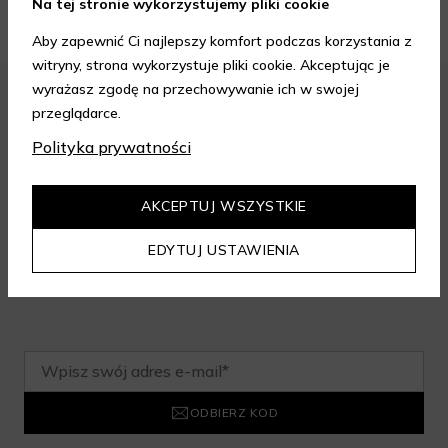
Na tej stronie wykorzystujemy pliki cookie
Aby zapewnić Ci najlepszy komfort podczas korzystania z
witryny, strona wykorzystuje pliki cookie. Akceptując je
wyrażasz zgodę na przechowywanie ich w swojej
przeglądarce.
Zapisz się do newslettera i odbierz
Polityka prywatności
rabat na aelia.pl:
AKCEPTUJ WSZYSTKIE
-15% na cały nieprzeceniony asortyment przy minimalnej
EDYTUJ USTAWIENIA
wartości zamówienia 199 zł. Kod nie łączy się z innymi
zniżkami.
ODBIERZ KOD