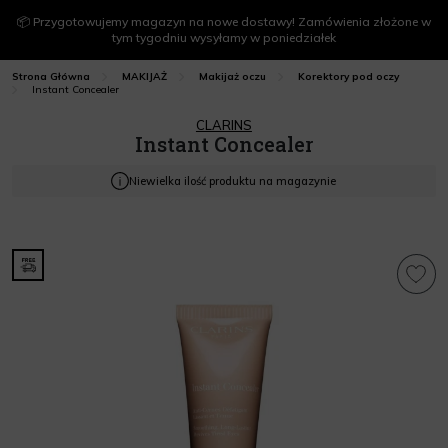
📦 Przygotowujemy magazyn na nowe dostawy! Zamówienia złożone w
tym tygodniu wysyłamy w poniedziałek
Strona Główna
MAKIJAŻ
Makijaż oczu
Korektory pod oczy
Instant Concealer
CLARINS
Instant Concealer
Niewielka ilość produktu na magazynie