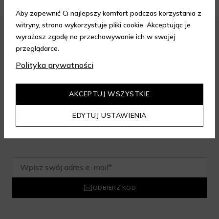
Aby zapewnić Ci najlepszy komfort podczas korzystania z
witryny, strona wykorzystuje pliki cookie. Akceptując je
wyrażasz zgodę na przechowywanie ich w swojej
przeglądarce.
Zapisz się do newslettera i odbierz
Polityka prywatności
rabat na aelia.pl:
AKCEPTUJ WSZYSTKIE
-15% na cały nieprzeceniony asortyment przy minimalnej
wartości zamówienia 199 zł. Kod nie łączy się z innymi
EDYTUJ USTAWIENIA
zniżkami.
ODBIERZ KOD