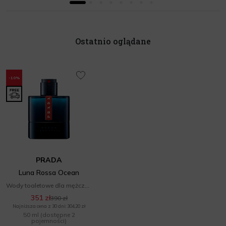
Ostatnio oglądane
-10%
PRADA
Luna Rossa Ocean
Wody toaletowe dla mężczyzn
351 zł
390 zł
Najniższa cena z 30 dni: 304,20 zł
50 ml
(dostępne 2
pojemności)