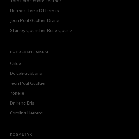
Tom Ford Ombre Leather
Hermes Terre D'Hermes
Jean Paul Gaultier Divine
Stanley Quencher Rose Quartz
POPULARNE MARKI
Chloé
Dolce&Gabbana
Jean Paul Gaultier
Yonelle
Dr Irena Eris
Carolina Herrera
KOSMETYKI