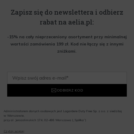
Zapisz się do newslettera i odbierz
rabat na aelia.pl:
-15% na cały nieprzeceniony asortyment przy minimalnej
wartości zamówienia 199 zł. Kod nie łączy się z innymi
zniżkami.
ODBIERZ KOD
Administratorem danych osobowych jest Lagardere Duty Free Sp. z o.o. z siedzibą
w Warszawie,
przy al. Jerozolimskich 174, 02-486 Warszawa („Spółka”)
Wyrażam zgodę na przesyłanie przez Administratora tj. Lagardere Duty Free Sp. z
Czytaj więcej
o.o. informacji handlowych, w tym newslettera, informacji o promocjach i