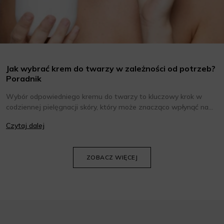
Jak wybrać krem do twarzy w zależności od potrzeb?
Poradnik
Wybór odpowiedniego kremu do twarzy to kluczowy krok w
codziennej pielęgnacji skóry, który może znacząco wpłynąć na
jej wygląd i kondycję. Warto znać składniki i właściwości kremów
Czytaj dalej
oraz wiedzieć, jak dopasować je do potrzeb własnej skóry.
Poniżej znajdziesz kilka porad, które pomogą ci wybrać idealny
krem do twarzy.
ZOBACZ WIĘCEJ