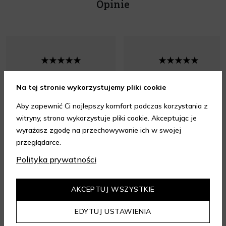
Opinie
Dostawa suuuper express!!!
Wszystko jest ok. Szybko i
Na tej stronie wykorzystujemy pliki cookie
Paczka była na drugi dzień.
sprawnie.
Aby zapewnić Ci najlepszy komfort podczas korzystania z
Szczelnie i bezpiecznie
witryny, strona wykorzystuje pliki cookie. Akceptując je
zapakowana. Polecam
wyrażasz zgodę na przechowywanie ich w swojej
przeglądarce.
Polityka prywatności
Opinia z dnia 06.08.2026 r.
Opinia z dnia 06.08.2026 r.
AKCEPTUJ WSZYSTKIE
EDYTUJ USTAWIENIA
4.95
/ 5.00