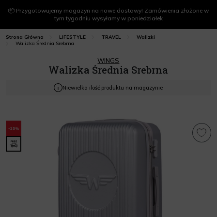
📦 Przygotowujemy magazyn na nowe dostawy! Zamówienia złożone w
tym tygodniu wysyłamy w poniedziałek
Strona Główna
LIFESTYLE
TRAVEL
Walizki
Walizka Średnia Srebrna
WINGS
Walizka Średnia Srebrna
Niewielka ilość produktu na magazynie
-25%