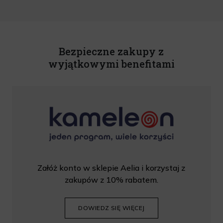
nowościach na podany przeze mnie adres poczty elektronicznej, zgodnie z ustawą
o świadczeniu usług drogą elektroniczną z dnia 18 lipca 2002 r. (tekst jedn.: Dz.
U. z 2020 r., poz. 344) Wszelkie informacje handlowe są całkowicie bezpłatne.
Powyższa zgoda jest dobrowolna i może zostać wycofana w dowolnym momencie.
Rabat nie łączy się z innymi promocjami. W celu skorzystania z rabatu, należy
wprowadzić kod podczas procesu składania zamówienia.
Bezpieczne zakupy z
wyjątkowymi benefitami
Załóż konto w sklepie Aelia i korzystaj z
zakupów z 10% rabatem.
DOWIEDZ SIĘ WIĘCEJ