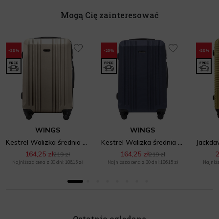
Mogą Cię zainteresować
-25%
-25%
-25%
WINGS
WINGS
Kestrel Walizka średnia M Champagne
Kestrel Walizka średnia M Blue
164,25 zł
164,25 zł
2
219 zł
219 zł
Najniższa cena z 30 dni: 186,15 zł
Najniższa cena z 30 dni: 186,15 zł
Najniżs
Ostatnio oglądane