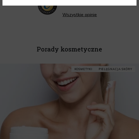
Wszystkie opinie
Porady kosmetyczne
KOSMETYKI
PIELĘGNACJA SKÓRY