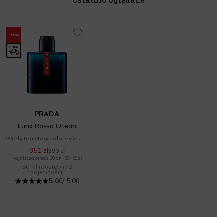
-10%
PRADA
Luna Rossa Ocean
Wody toaletowe dla mężczyzn
351 zł
390 zł
Najniższa cena z 30 dni: 304,20 zł
50 ml
(dostępne 2
pojemności)
5.00
/ 5.00