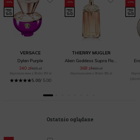
-20%
-20%
-20%
VERSACE
THIERRY MUGLER
Dylan Purple
Alien Goddess Supra Florale
Er
340 zł
368 zł
425 zł
460 zł
Najniższa cena z 30 dni: 357 zł
Najniższa cena z 30 dni: 391 zł
Najniż
(dost
5.00
/ 5.00
Ostatnio oglądane