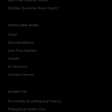
Jean Paul Gaultier Divine
Stanley Quencher Rose Quartz
POPULARNE MARKI
Chloé
Dolce&Gabbana
Jean Paul Gaultier
Yonelle
Dr Irena Eris
Carolina Herrera
KOSMETYKI
Kosmetyki do pielęgnacji twarzy
Pielęgnacja okolic oczu