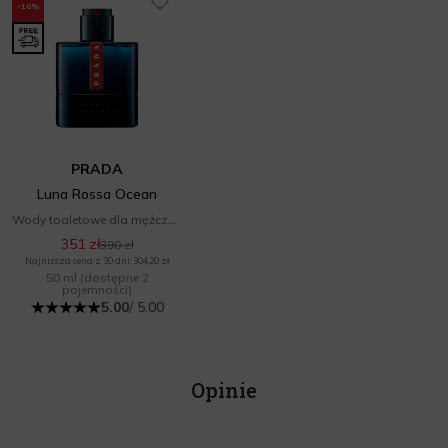
-10%
PRADA
Luna Rossa Ocean
Wody toaletowe dla mężczyzn
351 zł
390 zł
Najniższa cena z 30 dni: 304,20 zł
50 ml
(dostępne 2
pojemności)
5.00
/ 5.00
Opinie