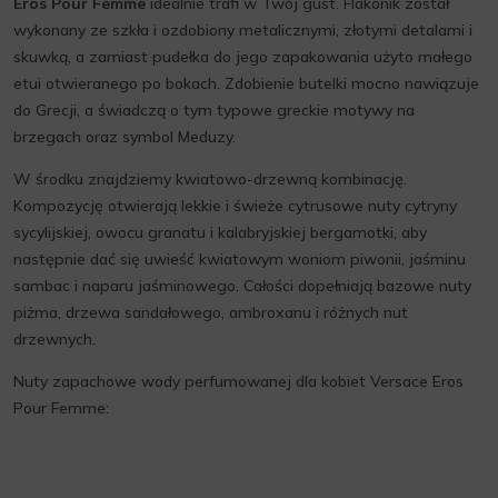
Eros Pour Femme
idealnie trafi w Twój gust. Flakonik został
wykonany ze szkła i ozdobiony metalicznymi, złotymi detalami i
skuwką, a zamiast pudełka do jego zapakowania użyto małego
etui otwieranego po bokach. Zdobienie butelki mocno nawiązuje
do Grecji, a świadczą o tym typowe greckie motywy na
brzegach oraz symbol Meduzy.
W środku znajdziemy kwiatowo-drzewną kombinację.
Kompozycję otwierają lekkie i świeże cytrusowe nuty cytryny
sycylijskiej, owocu granatu i kalabryjskiej bergamotki, aby
następnie dać się uwieść kwiatowym woniom piwonii, jaśminu
sambac i naparu jaśminowego. Całości dopełniają bazowe nuty
piżma, drzewa sandałowego, ambroxanu i różnych nut
drzewnych.
Nuty zapachowe wody perfumowanej dla kobiet Versace Eros
Pour Femme: