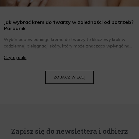
Jak wybrać krem do twarzy w zależności od potrzeb?
Poradnik
Wybór odpowiedniego kremu do twarzy to kluczowy krok w
codziennej pielęgnacji skóry, który może znacząco wpłynąć na
jej wygląd i kondycję. Warto znać składniki i właściwości kremów
Czytaj dalej
oraz wiedzieć, jak dopasować je do potrzeb własnej skóry.
Poniżej znajdziesz kilka porad, które pomogą ci wybrać idealny
krem do twarzy.
ZOBACZ WIĘCEJ
Zapisz się do newslettera i odbierz