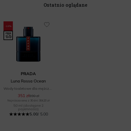
Ostatnio oglądane
-10%
PRADA
Luna Rossa Ocean
Wody toaletowe dla mężczyzn
351 zł
390 zł
Najniższa cena z 30 dni: 304,20 zł
50 ml
(dostępne 2
pojemności)
5.00
/ 5.00