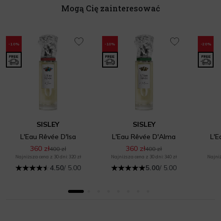
Mogą Cię zainteresować
-10%
-10%
-20%
SISLEY
SISLEY
L'Eau Rêvée D'Isa
L'Eau Rêvée D'Alma
L'E
360 zł
360 zł
400 zł
400 zł
Najniższa cena z 30 dni: 320 zł
Najniższa cena z 30 dni: 340 zł
Najniż
4.50
/ 5.00
5.00
/ 5.00