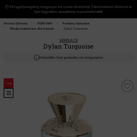
📦 Przygotowujemy magazyn na nowe dostawy! Zamówienia złożone w
tym tygodniu wysyłamy w poniedziałek
Strona Główna
PERFUMY
Perfumy damskie
Dylan Turquoise
Wody toaletowe dla kobiet
VERSACE
Dylan Turquoise
Niewielka ilość produktu na magazynie
-10%