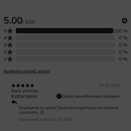
5.00
/ 5.00
Liczba opinii z oceną
5
100 %
Liczba opinii z oceną
4
0 %
Liczba opinii z oceną
3
0 %
Liczba opinii z oceną
2
0 %
Liczba opinii z oceną
1
0 %
Autentyczność opinii
07.06.2026
Super polecam.
Katarzyna
Opinia zweryfikowana zakupem
Dziękujemy za opinię! Życzymy przyjemnego korzystania
z produktu. 😊
Odpowiedź z dnia 01.07.2026