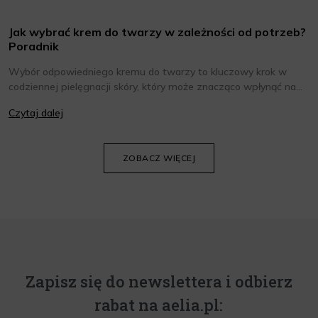
Jak wybrać krem do twarzy w zależności od potrzeb?
Poradnik
Wybór odpowiedniego kremu do twarzy to kluczowy krok w
codziennej pielęgnacji skóry, który może znacząco wpłynąć na
jej wygląd i kondycję. Warto znać składniki i właściwości kremów
Czytaj dalej
oraz wiedzieć, jak dopasować je do potrzeb własnej skóry.
Poniżej znajdziesz kilka porad, które pomogą ci wybrać idealny
krem do twarzy.
ZOBACZ WIĘCEJ
Zapisz się do newslettera i odbierz
rabat na aelia.pl: