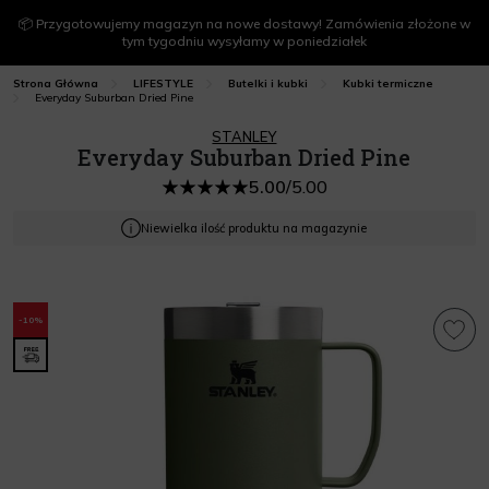
📦 Przygotowujemy magazyn na nowe dostawy! Zamówienia złożone w
tym tygodniu wysyłamy w poniedziałek
Strona Główna
LIFESTYLE
Butelki i kubki
Kubki termiczne
Everyday Suburban Dried Pine
STANLEY
Everyday Suburban Dried Pine
5.00
/
5.00
Niewielka ilość produktu na magazynie
-10%