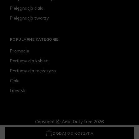
Pielęgnacja ciała
Pielęgnacja twarzy
POPULARNE KATEGORIE
Promocje
Perfumy dla kobiet
Perfumy dla mężczyzn
Ciało
Lifestyle
Copyright Ⓒ Aelia Duty Free 2026
Stanley Everyday Suburban Dried Pine
173,70 zł
DODAJ DO KOSZYKA