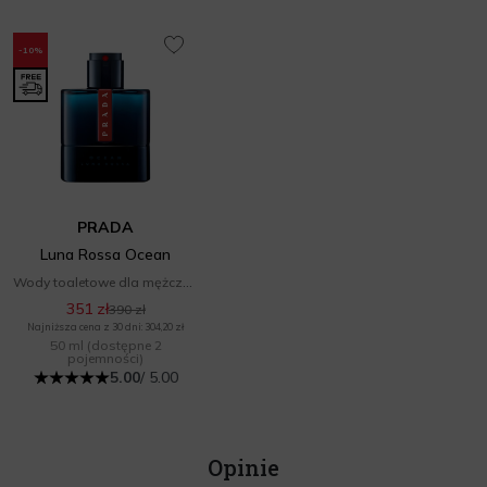
-10%
PRADA
Luna Rossa Ocean
Wody toaletowe dla mężczyzn
351 zł
390 zł
Najniższa cena z 30 dni: 304,20 zł
50 ml
(dostępne 2
pojemności)
5.00
/ 5.00
Opinie