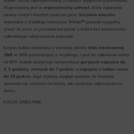
Kubek został zaprojektowany z myślą o wygodzie użytkowania.
Wyposażony jest w
ergonomiczny uchwyt
, który zapewnia
pewny chwyt i komfort podczas picia.
Szczelne wieczko
wykonane z trwałego tworzywa
Tritan™
posiada wygodny
otwór do picia, co pozwala korzystać z kubka bez konieczności
całkowitego zdejmowania pokrywki.
Korpus kubka wykonano z wysokiej jakości
stali nierdzewnej
18/8
, w 90% pochodzącej z recyklingu, i jest on całkowicie wolny
od BPA. Kubek utrzymuje temperaturę
gorących napojów do
2, 5 godziny
,
zimnych do 7 godzin
, a
napojów z lodem
nawet
do 30 godzin
. Jego stylowy wygląd sprawia, że świetnie
sprawdzi się zarówno na biurku, jak i podczas odpoczynku w
domu.
KOLOR: DRIED PINE