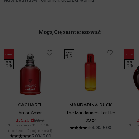
Nuty podstawy
: cynamon, goździki, wanilia
Mogą Cię zainteresować
-20%
-10%
CACHAREL
MANDARINA DUCK
Amor Amor
The Mandariners For Her
135,20 zł
99 zł
2
169 zł
Najniższa cena z 30 dni: 131,82 zł
Najniżs
4.00
/ 5.00
(dostępne 2 pojemności)
5.00
/ 5.00