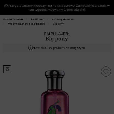
📦 Przygotowujemy magazyn na nowe dostawy! Zamówienia złożone w
tym tygodniu wysyłamy w poniedziałek
Strona Główna
PERFUMY
Perfumy damskie
Big pony
Wody toaletowe dla kobiet
RALPH LAUREN
Big pony
Niewielka ilość produktu na magazynie