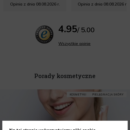
Opinia z dnia 08.08.2026 r.
Opinia z dnia 08.08.2026 r.
4.95
/ 5.00
Wszystkie opinie
Porady kosmetyczne
KOSMETYKI
PIELĘGNACJA SKÓRY