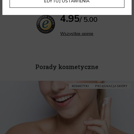
EDYTUJ USTAWIENIA
4.95
/ 5.00
Wszystkie opinie
Porady kosmetyczne
KOSMETYKI
PIELĘGNACJA SKÓRY