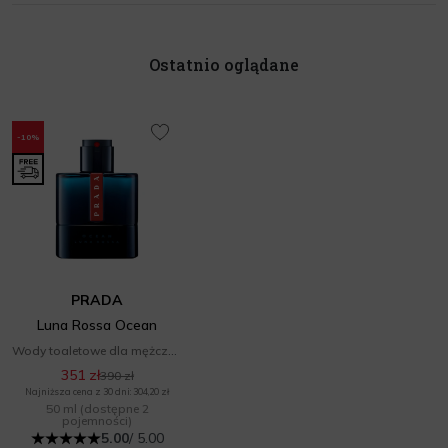
Ostatnio oglądane
-10%
PRADA
Luna Rossa Ocean
Wody toaletowe dla mężczyzn
351 zł
390 zł
Najniższa cena z 30 dni: 304,20 zł
50 ml
(dostępne 2
pojemności)
5.00
/ 5.00