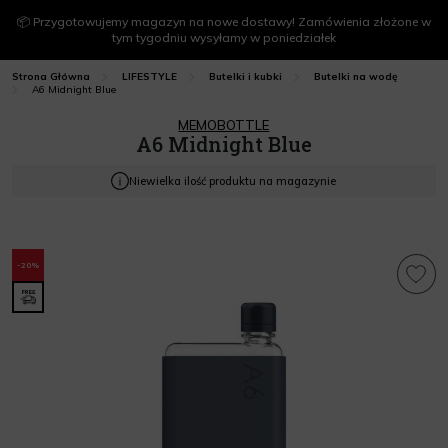
📦 Przygotowujemy magazyn na nowe dostawy! Zamówienia złożone w
tym tygodniu wysyłamy w poniedziałek
Strona Główna
LIFESTYLE
Butelki i kubki
Butelki na wodę
A6 Midnight Blue
MEMOBOTTLE
A6 Midnight Blue
Niewielka ilość produktu na magazynie
-20%