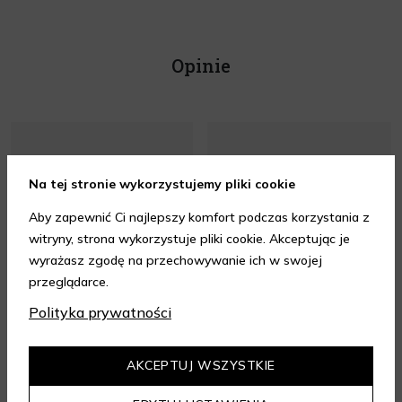
Opinie
Na tej stronie wykorzystujemy pliki cookie
Szybkość dostawy
Możliwosc wyboru
Aby zapewnić Ci najlepszy komfort podczas korzystania z
asortymentu i cena
witryny, strona wykorzystuje pliki cookie. Akceptując je
wyrażasz zgodę na przechowywanie ich w swojej
przeglądarce.
Polityka prywatności
AKCEPTUJ WSZYSTKIE
Opinia z dnia 09.08.2026 r.
Opinia z dnia 09.08.2026 r.