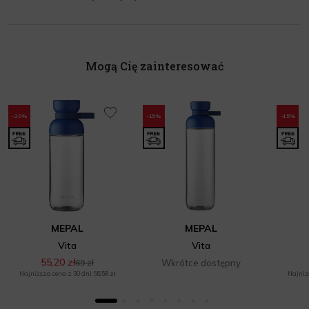
Mogą Cię zainteresować
-20%
-15%
-15%
MEPAL
MEPAL
Vita
Vita
55,20 zł
69 zł
Wkrótce dostępny
Najniższa cena z 30 dni: 56,58 zł
Najniżs