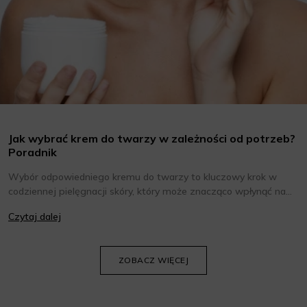
Jak wybrać krem do twarzy w zależności od potrzeb?
Poradnik
Wybór odpowiedniego kremu do twarzy to kluczowy krok w
codziennej pielęgnacji skóry, który może znacząco wpłynąć na
jej wygląd i kondycję. Warto znać składniki i właściwości kremów
Czytaj dalej
oraz wiedzieć, jak dopasować je do potrzeb własnej skóry.
Poniżej znajdziesz kilka porad, które pomogą ci wybrać idealny
krem do twarzy.
ZOBACZ WIĘCEJ