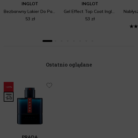
INGLOT
INGLOT
Bezbarwny Lakier Do Paznokci All In One Inglot Playinn 19
Gel Effect Top Coat Inglot Playinn 17
53 zł
53 zł
Ostatnio oglądane
-10%
PRADA