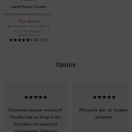
Luna Rossa Ocean
Wody toaletowe dla mężczyzn
351 zł
390 zł
Najniższa cena z 30 dni: 304,20 zł
50 ml
(dostępne 2
pojemności)
5.00
/ 5.00
Opinie
Dostawa suuuper express!!!
Wszystko jest ok. Szybko i
Paczka była na drugi dzień.
sprawnie.
Szczelnie i bezpiecznie
zapakowana. Polecam