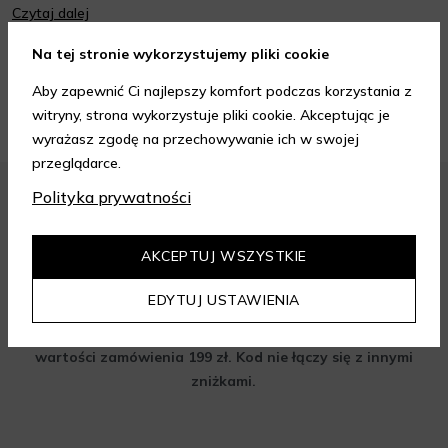
Czytaj dalej
oraz wiedzieć, jak dopasować je do potrzeb własnej skóry.
Poniżej znajdziesz kilka porad, które pomogą ci wybrać idealny
Na tej stronie wykorzystujemy pliki cookie
krem do twarzy.
ZOBACZ WIĘCEJ
Aby zapewnić Ci najlepszy komfort podczas korzystania z
witryny, strona wykorzystuje pliki cookie. Akceptując je
wyrażasz zgodę na przechowywanie ich w swojej
przeglądarce.
Polityka prywatności
Zapisz się do newslettera i odbierz
AKCEPTUJ WSZYSTKIE
rabat na aelia.pl:
EDYTUJ USTAWIENIA
-15% na cały nieprzeceniony asortyment przy minimalnej
wartości zamówienia 199 zł. Kod nie łączy się z innymi
zniżkami.