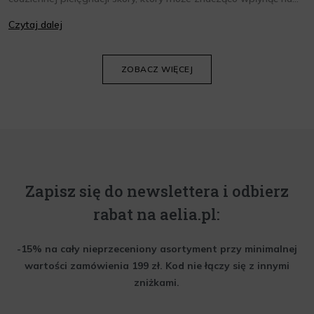
jej wygląd i kondycję. Warto znać składniki i właściwości kremów
Czytaj dalej
oraz wiedzieć, jak dopasować je do potrzeb własnej skóry.
Poniżej znajdziesz kilka porad, które pomogą ci wybrać idealny
krem do twarzy.
ZOBACZ WIĘCEJ
Zapisz się do newslettera i odbierz
rabat na aelia.pl:
-15% na cały nieprzeceniony asortyment przy minimalnej
wartości zamówienia 199 zł. Kod nie łączy się z innymi
zniżkami.