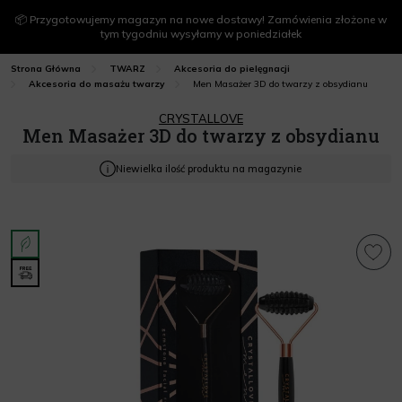
📦 Przygotowujemy magazyn na nowe dostawy! Zamówienia złożone w
tym tygodniu wysyłamy w poniedziałek
Strona Główna
TWARZ
Akcesoria do pielęgnacji
Men Masażer 3D do twarzy z obsydianu
Akcesoria do masażu twarzy
CRYSTALLOVE
Men Masażer 3D do twarzy z obsydianu
Niewielka ilość produktu na magazynie