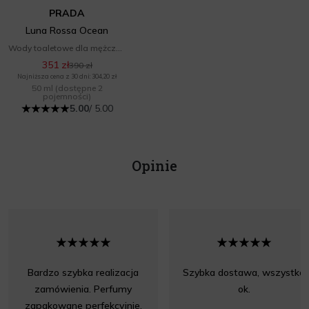
PRADA
Luna Rossa Ocean
Wody toaletowe dla mężczyzn
351 zł
390 zł
Najniższa cena z 30 dni: 304,20 zł
50 ml
(dostępne 2
pojemności)
5.00
/ 5.00
Opinie
Bardzo szybka realizacja
Szybka dostawa, wszystko
zamówienia. Perfumy
ok.
zapakowane perfekcyjnie.