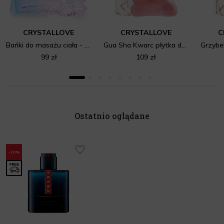
CRYSTALLOVE
CRYSTALLOVE
C
Bańki do masażu ciała - Crystal
Gua Sha Kwarc płytka do masażu twarzy
99 zł
109 zł
Ostatnio oglądane
-10%