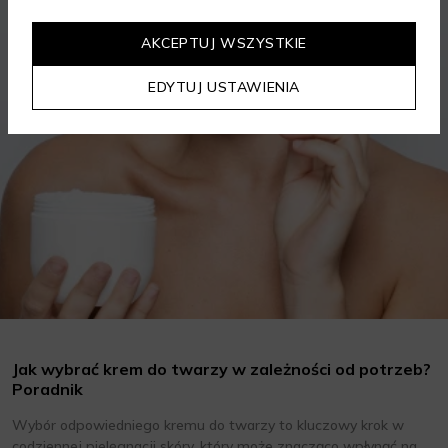
KOSMETYKI
PIELĘGNACJA SKÓRY
AKCEPTUJ WSZYSTKIE
EDYTUJ USTAWIENIA
Jak wybrać krem do twarzy w zależności od potrzeb?
Poradnik
Wybór odpowiedniego kremu do twarzy to kluczowy krok w
codziennej pielęgnacji skóry, który może znacząco wpłynąć na