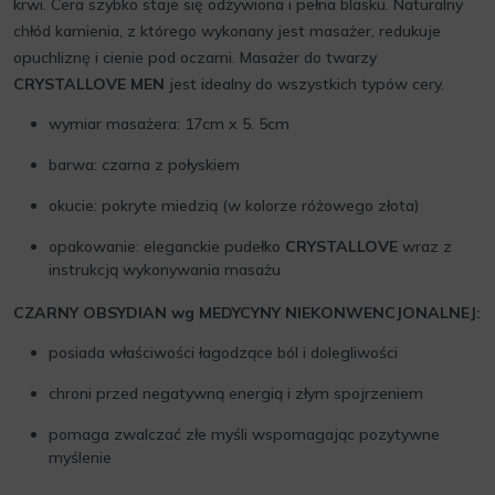
krwi. Cera szybko staje się odżywiona i pełna blasku. Naturalny
chłód kamienia, z którego wykonany jest masażer, redukuje
opuchliznę i cienie pod oczami. Masażer do twarzy
CRYSTALLOVE MEN
jest idealny do wszystkich typów cery.
wymiar masażera: 17cm x 5. 5cm
barwa: czarna z połyskiem
okucie: pokryte miedzią (w kolorze różowego złota)
opakowanie: eleganckie pudełko
CRYSTALLOVE
wraz z
instrukcją wykonywania masażu
CZARNY OBSYDIAN wg MEDYCYNY NIEKONWENCJONALNEJ:
posiada właściwości łagodzące ból i dolegliwości
chroni przed negatywną energią i złym spojrzeniem
pomaga zwalczać złe myśli wspomagając pozytywne
myślenie