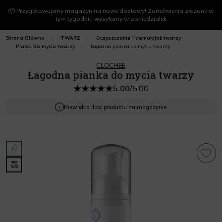
📦 Przygotowujemy magazyn na nowe dostawy! Zamówienia złożone w
tym tygodniu wysyłamy w poniedziałek
Strona Główna
TWARZ
Oczyszczanie i demakijaż twarzy
Łagodna pianka do mycia twarzy
Pianki do mycia twarzy
CLOCHEE
Łagodna pianka do mycia twarzy
5.00
/
5.00
Niewielka ilość produktu na magazynie