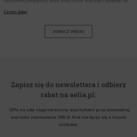
codziennej pielęgnacji skóry, który może znacząco wpłynąć na
jej wygląd i kondycję. Warto znać składniki i właściwości kremów
Czytaj dalej
oraz wiedzieć, jak dopasować je do potrzeb własnej skóry.
Poniżej znajdziesz kilka porad, które pomogą ci wybrać idealny
krem do twarzy.
ZOBACZ WIĘCEJ
Zapisz się do newslettera i odbierz
rabat na aelia.pl:
-15% na cały nieprzeceniony asortyment przy minimalnej
wartości zamówienia 199 zł. Kod nie łączy się z innymi
zniżkami.