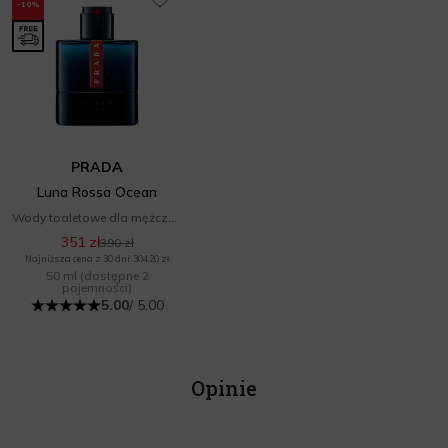
-10%
PRADA
Luna Rossa Ocean
Wody toaletowe dla mężczyzn
351 zł
390 zł
Najniższa cena z 30 dni: 304,20 zł
50 ml
(dostępne 2
pojemności)
5.00
/ 5.00
Opinie