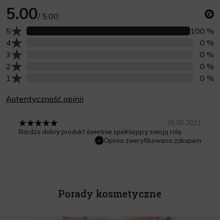
5.00
/ 5.00
Liczba opinii z oceną
5
100 %
Liczba opinii z oceną
4
0 %
Liczba opinii z oceną
3
0 %
Liczba opinii z oceną
2
0 %
Liczba opinii z oceną
1
0 %
Autentyczność opinii
30.05.2021
Bardzo dobry produkt świetnie spełniający swoją rolę.
Opinia zweryfikowana zakupem
Porady kosmetyczne