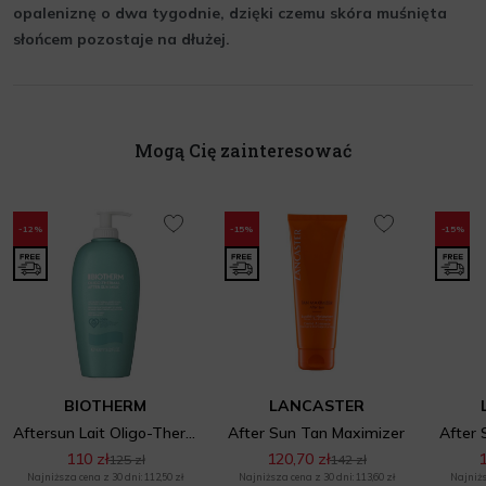
opaleniznę o dwa tygodnie, dzięki czemu skóra muśnięta
słońcem pozostaje na dłużej.
Mogą Cię zainteresować
-12%
-15%
-15%
BIOTHERM
LANCASTER
Aftersun Lait Oligo-Therm
After Sun Tan Maximizer
After 
110 zł
120,70 zł
1
125 zł
142 zł
Najniższa cena z 30 dni: 112,50 zł
Najniższa cena z 30 dni: 113,60 zł
Najniżs