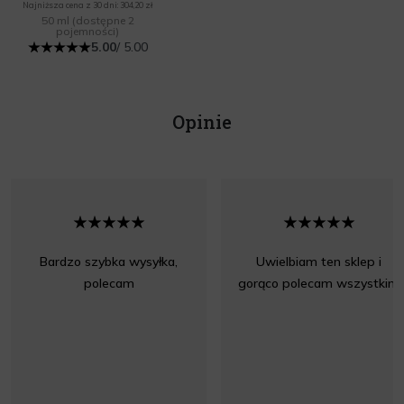
Najniższa cena z 30 dni: 304,20 zł
50 ml
(dostępne 2
pojemności)
5.00
/ 5.00
Opinie
Bardzo szybka wysyłka,
Uwielbiam ten sklep i
polecam
gorąco polecam wszystkim