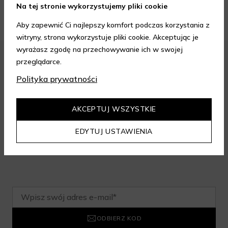
Na tej stronie wykorzystujemy pliki cookie
Aby zapewnić Ci najlepszy komfort podczas korzystania z
witryny, strona wykorzystuje pliki cookie. Akceptując je
wyrażasz zgodę na przechowywanie ich w swojej
przeglądarce.
Polityka prywatności
Zapisz się do newslettera i odbierz
rabat na aelia.pl:
AKCEPTUJ WSZYSTKIE
-15% na cały nieprzeceniony asortyment przy minimalnej
EDYTUJ USTAWIENIA
wartości zamówienia 199 zł. Kod nie łączy się z innymi
zniżkami.
ODBIERZ KOD