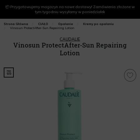
📦 Przygotowujemy magazyn na nowe dostawy! Zamówienia złożone w
tym tygodniu wysyłamy w poniedziałek
Strona Główna
CIAŁO
Opalanie
Kremy po opalaniu
Vinosun ProtectAfter-Sun Repairing Lotion
CAUDALIE
Vinosun ProtectAfter-Sun Repairing
Lotion