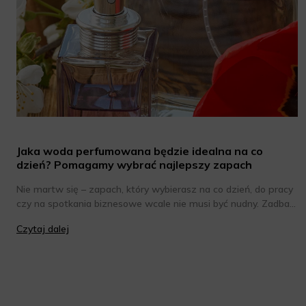
Jaka woda perfumowana będzie idealna na co
dzień? Pomagamy wybrać najlepszy zapach
Nie martw się – zapach, który wybierasz na co dzień, do pracy
czy na spotkania biznesowe wcale nie musi być nudny. Zadbaj
jedynie o to, by był subtelny i nieco bardziej stonowany niż
Czytaj dalej
kompozycja, której używasz na wieczór w gronie znajomych.
Chcesz poznać wody perfumowane o eleganckim, ale jednak
intrygującym zapachu? Oto one!