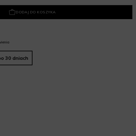
DODAJ DO KOSZYKA
ienia
po 30 dniach