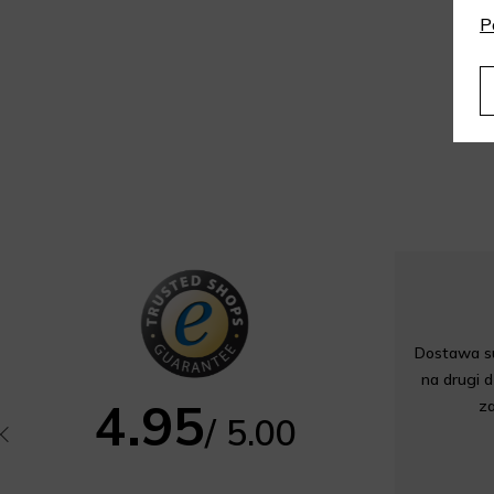
P
Dostawa su
na drugi d
4.95
z
/ 5.00