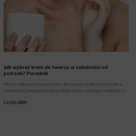
Jak wybrać krem do twarzy w zależności od
potrzeb? Poradnik
Wybór odpowiedniego kremu do twarzy to kluczowy krok w
codziennej pielęgnacji skóry, który może znacząco wpłynąć na
jej wygląd i kondycję. Warto znać składniki i właściwości
Czytaj dalej
kremów oraz wiedzieć, jak dopasować je do potrzeb własnej
skóry. Poniżej znajdziesz kilka porad, które pomogą ci wybrać
idealny krem do twarzy.