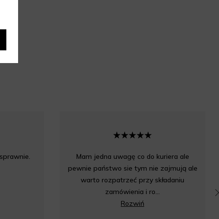
 sprawnie.
Mam jedna uwagę co do kuriera ale
pewnie państwo sie tym nie zajmują ale
warto rozpatrzeć przy składaniu
zamówienia i ro...
Rozwiń