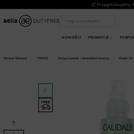
📦 Przygotowujemy m
NOWOŚCI
PROMOCJE
PERFU
Strona Główna
TWARZ
Oczyszczanie i demakijaż twarzy
Olejki do