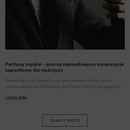
Perfumy męskie – poznaj najmodniejsze kompozycje
zapachowe dla mężczyzn
Zmieniające się trendy to nie tylko domena mody, ale też
świata zapachów. Mistrzowie perfumiarstwa prześcigają się w
tworzeniu coraz bardziej niesztampowych i odkrywczych
Czytaj dalej
kompozycji, dlatego co roku można liczyć na kilka
zapachowych perełek. Jakie perfumy męskie są obecnie na
topie? Oto nasze zestawienie najmodniejszych zapachów dla
panów.
ZOBACZ WIĘCEJ