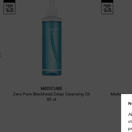
MEDICUBE
Zero Pore Blackhead Deep Cleansing Oil
Madagascar
83 zł
N
A
s
p