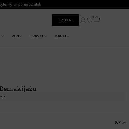
yłamy w poniedziałek
0
SZUKAJ
Y
MEN
TRAVEL
MARKI
 Demakijażu
ynie
87 zł