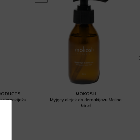
PRODUCTS
MOKOSH
LAAB Clear Skin Solution Olejek do demakijażu normalizująco-łagodzący
Myjący olejek do demakijażu Malina
65 zł
 zł