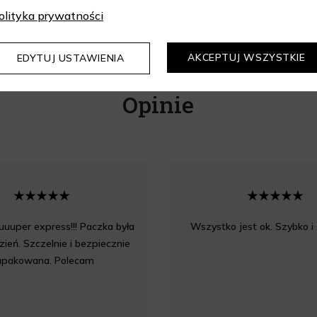
olityka prywatności
AKCEPTUJ WSZYSTKIE
EDYTUJ USTAWIENIA
Opinie
uuper express!!! Paczka była
Wszystko jest ok. Szybko i
zień. Szczelnie i bezpiecznie
apakowana. Polecam