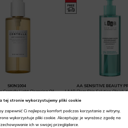
SKIN1004
AA SENSITIVE BEAUTY 
 Centella Light Cleansing Oil
91 zł
27,99 zł
39,99 zł
a tej stronie wykorzystujemy pliki cookie
Najniższa cena z 30 dni: 33,99
by zapewnić Ci najlepszy komfort podczas korzystania z witryny,
trona wykorzystuje pliki cookie. Akceptując je wyrażasz zgodę na
rzechowywanie ich w swojej przeglądarce.