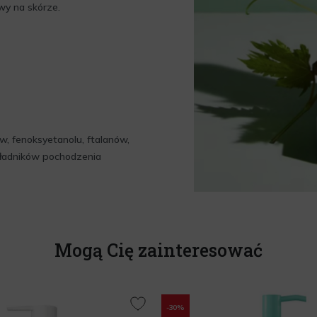
wy na skórze.
w, fenoksyetanolu, ftalanów,
składników pochodzenia
Mogą Cię zainteresować
-30%