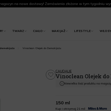
agazyn na nowe dostawy! Zamówienia złożone w tym tygodniu wys
MY
TWARZ
CIAŁO
MAKIJAŻ
LIFESTYLE
WŁOS
Vinoclean Olejek do Demakijażu
 demakijażu
CAUDALIE
Vinoclean Olejek do
Niewielka ilość produktu na magaz
150 ml
Kup i otrzymaj 21 mil