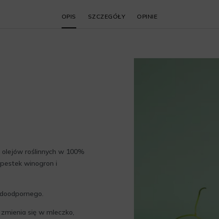
OPIS
SZCZEGÓŁY
OPINIE
 olejów roślinnych w 100%
 pestek winogron i
odoodpornego.
zmienia się w mleczko,