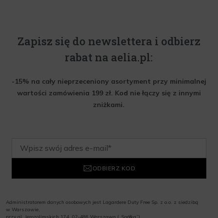
Zapisz się do newslettera i odbierz
rabat na aelia.pl:
-15% na cały nieprzeceniony asortyment przy minimalnej
wartości zamówienia 199 zł. Kod nie łączy się z innymi
zniżkami.
ODBIERZ KOD
Administratorem danych osobowych jest Lagardere Duty Free Sp. z o.o. z siedzibą
w Warszawie,
przy al. Jerozolimskich 174, 02-486 Warszawa („Spółka”)