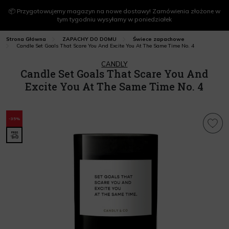
📦 Przygotowujemy magazyn na nowe dostawy! Zamówienia złożone w
tym tygodniu wysyłamy w poniedziałek
Strona Główna
ZAPACHY DO DOMU
Świece zapachowe
Candle Set Goals That Scare You And Excite You At The Same Time No. 4
CANDLY
Candle Set Goals That Scare You And
Excite You At The Same Time No. 4
-35%