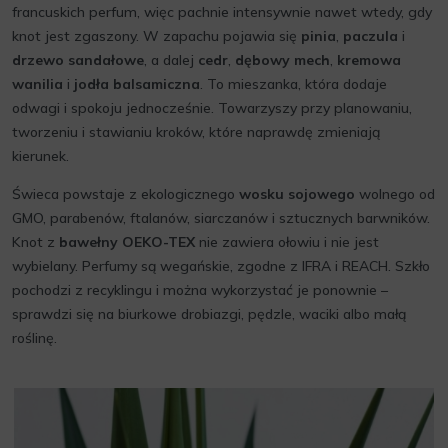
francuskich perfum, więc pachnie intensywnie nawet wtedy, gdy
knot jest zgaszony. W zapachu pojawia się
pinia
,
paczula
i
drzewo sandałowe
, a dalej
cedr
,
dębowy mech
,
kremowa
wanilia
i
jodła balsamiczna
. To mieszanka, która dodaje
odwagi i spokoju jednocześnie. Towarzyszy przy planowaniu,
tworzeniu i stawianiu kroków, które naprawdę zmieniają
kierunek.
Świeca powstaje z ekologicznego
wosku sojowego
wolnego od
GMO, parabenów, ftalanów, siarczanów i sztucznych barwników.
Knot z
bawełny OEKO-TEX
nie zawiera ołowiu i nie jest
wybielany. Perfumy są wegańskie, zgodne z IFRA i REACH. Szkło
pochodzi z recyklingu i można wykorzystać je ponownie –
sprawdzi się na biurkowe drobiazgi, pędzle, waciki albo małą
roślinę.