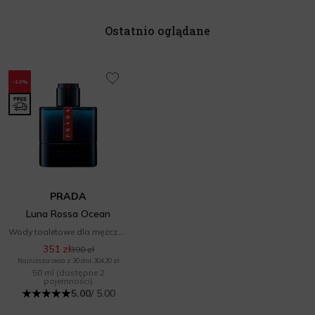
Ostatnio oglądane
-10%
PRADA
Luna Rossa Ocean
Wody toaletowe dla mężczyzn
351 zł
390 zł
Najniższa cena z 30 dni: 304,20 zł
50 ml
(dostępne 2
pojemności)
5.00
/ 5.00