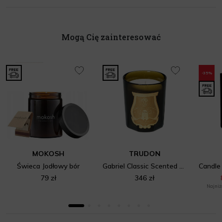
Mogą Cię zainteresować
-35%
MOKOSH
TRUDON
Świeca Jodłowy bór
Gabriel Classic Scented Candle
79 zł
346 zł
Najniżs