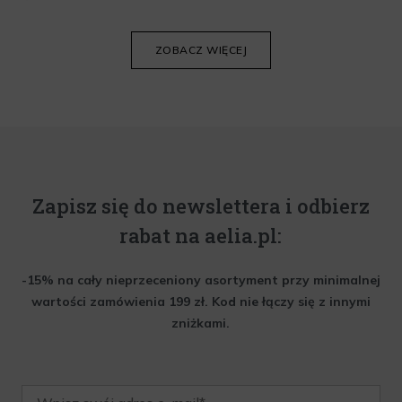
Poniżej znajdziesz kilka porad, które pomogą ci wybrać idealny
krem do twarzy.
ZOBACZ WIĘCEJ
Zapisz się do newslettera i odbierz
rabat na aelia.pl:
-15% na cały nieprzeceniony asortyment przy minimalnej
wartości zamówienia 199 zł. Kod nie łączy się z innymi
zniżkami.