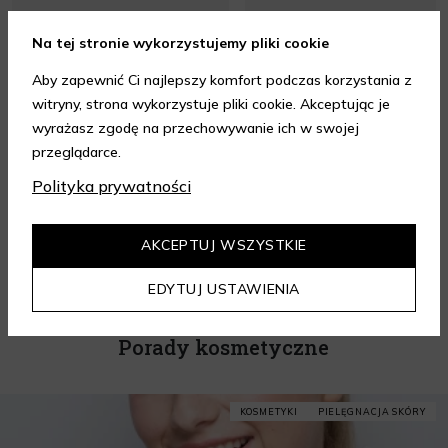
Na tej stronie wykorzystujemy pliki cookie
Aby zapewnić Ci najlepszy komfort podczas korzystania z
Opinia z dnia 08.08.2026 r.
Opinia z dnia 08.08.2026 r.
witryny, strona wykorzystuje pliki cookie. Akceptując je
wyrażasz zgodę na przechowywanie ich w swojej
przeglądarce.
4.95
/ 5.00
Polityka prywatności
Wszystkie opinie
AKCEPTUJ WSZYSTKIE
EDYTUJ USTAWIENIA
Porady kosmetyczne
KOSMETYKI
PIELĘGNACJA SKÓRY