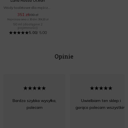
Luna Rossa Ocean
Wody toaletowe dla mężczyzn
351 zł
390 zł
Najniższa cena z 30 dni: 304,20 zł
50 ml
(dostępne 2
pojemności)
5.00
/ 5.00
Opinie
Bardzo szybka wysyłka,
Uwielbiam ten sklep i
polecam
gorąco polecam wszystkim