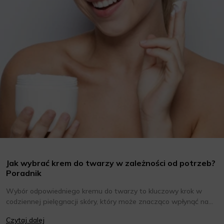
Jak wybrać krem do twarzy w zależności od potrzeb?
Poradnik
Wybór odpowiedniego kremu do twarzy to kluczowy krok w
codziennej pielęgnacji skóry, który może znacząco wpłynąć na
jej wygląd i kondycję. Warto znać składniki i właściwości kremów
Czytaj dalej
oraz wiedzieć, jak dopasować je do potrzeb własnej skóry.