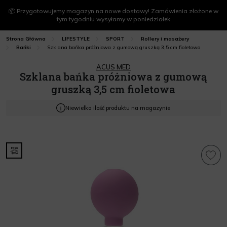
📦 Przygotowujemy magazyn na nowe dostawy! Zamówienia złożone w
tym tygodniu wysyłamy w poniedziałek
Strona Główna
LIFESTYLE
SPORT
Rollery i masażery
Szklana bańka próżniowa z gumową gruszką 3,5 cm fioletowa
Bańki
ACUS MED
Szklana bańka próżniowa z gumową
gruszką 3,5 cm fioletowa
Niewielka ilość produktu na magazynie