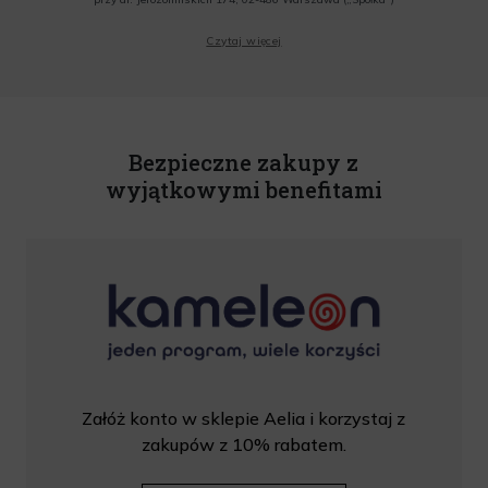
Wyrażam zgodę na przesyłanie przez Administratora tj. Lagardere Duty Free Sp. z
Czytaj więcej
o.o. informacji handlowych, w tym newslettera, informacji o promocjach i
nowościach na podany przeze mnie adres poczty elektronicznej, zgodnie z ustawą
o świadczeniu usług drogą elektroniczną z dnia 18 lipca 2002 r. (tekst jedn.: Dz.
U. z 2020 r., poz. 344) Wszelkie informacje handlowe są całkowicie bezpłatne.
Powyższa zgoda jest dobrowolna i może zostać wycofana w dowolnym momencie.
Rabat nie łączy się z innymi promocjami. W celu skorzystania z rabatu, należy
wprowadzić kod podczas procesu składania zamówienia.
Bezpieczne zakupy z
wyjątkowymi benefitami
Załóż konto w sklepie Aelia i korzystaj z
zakupów z 10% rabatem.