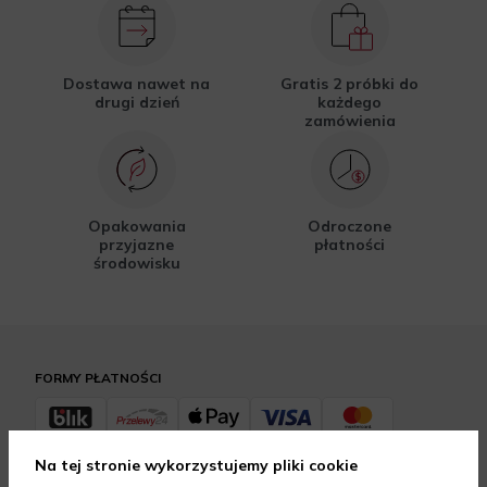
Dostawa nawet na
Gratis 2 próbki do
drugi dzień
każdego
zamówienia
Opakowania
Odroczone
przyjazne
płatności
środowisku
FORMY PŁATNOŚCI
Na tej stronie wykorzystujemy pliki cookie