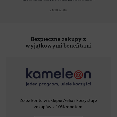
Wyrażam zgodę na przesyłanie przez Administratora tj. Lagardere Duty Free Sp. z
Czytaj więcej
o.o. informacji handlowych, w tym newslettera, informacji o promocjach i
nowościach na podany przeze mnie adres poczty elektronicznej, zgodnie z ustawą
o świadczeniu usług drogą elektroniczną z dnia 18 lipca 2002 r. (tekst jedn.: Dz.
U. z 2020 r., poz. 344) Wszelkie informacje handlowe są całkowicie bezpłatne.
Powyższa zgoda jest dobrowolna i może zostać wycofana w dowolnym momencie.
Rabat nie łączy się z innymi promocjami. W celu skorzystania z rabatu, należy
wprowadzić kod podczas procesu składania zamówienia.
Bezpieczne zakupy z
wyjątkowymi benefitami
Załóż konto w sklepie Aelia i korzystaj z
zakupów z 10% rabatem.