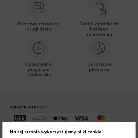
Dostawa nawet na
Gratis 2 próbki do
drugi dzień
każdego
zamówienia
Opakowania
Odroczone
przyjazne
płatności
środowisku
FORMY PŁATNOŚCI
Na tej stronie wykorzystujemy pliki cookie