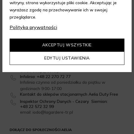
witryny, strona wykorzystuje pliki cookie. Akceptując je
wyrażasz zgodę na przechowywanie ich w swojej
przeglądarce.
GWARANCJA JAKOŚCI
Polityka prywatności
4.95
/
5.00
Dowiedz się więcej
AKCEPTUJ WSZYSTKIE
SKONTAKTUJ SIĘ Z NAMI
EDYTUJ USTAWIENIA
Formularz kontaktowy
email: sklep@aelia.pl
Infolinia: +48 22 270 72 77
Infolinia czynna od poniedziałku do piątku w
godzinach 9:00-17:00
Kontakt do sklepów stacjonarnych Aelia Duty Free
Inspektor Ochrony Danych - Cezary Siemion:
+48 22 572 32 99
email: iodo@lagardere-tr.pl
DOŁĄCZ DO SPOŁECZNOŚCI AELIA