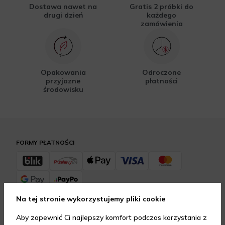
Dostawa nawet na
Gratis 2 próbki do
drugi dzień
każdego
zamówienia
Opakowania
Odroczone
przyjazne
płatności
środowisku
FORMY PŁATNOŚCI
Na tej stronie wykorzystujemy pliki cookie
FORMY DOSTAWY
Aby zapewnić Ci najlepszy komfort podczas korzystania z