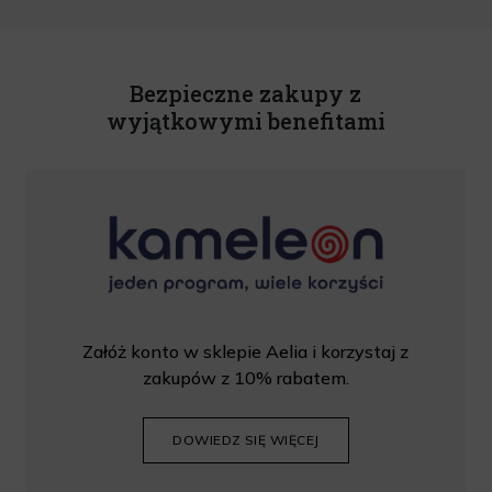
o świadczeniu usług drogą elektroniczną z dnia 18 lipca 2002 r. (tekst jedn.: Dz.
U. z 2020 r., poz. 344) Wszelkie informacje handlowe są całkowicie bezpłatne.
Powyższa zgoda jest dobrowolna i może zostać wycofana w dowolnym momencie.
Rabat nie łączy się z innymi promocjami. W celu skorzystania z rabatu, należy
wprowadzić kod podczas procesu składania zamówienia.
Bezpieczne zakupy z
wyjątkowymi benefitami
Załóż konto w sklepie Aelia i korzystaj z
zakupów z 10% rabatem.
DOWIEDZ SIĘ WIĘCEJ