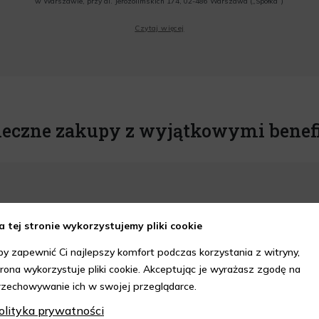
w Warszawie, przy al. Jerozolimskich 174, 02-486 Warszawa („Spółka”)
Wyrażam zgodę na przesyłanie przez Administratora tj. Lagardere Duty Free Sp. z
Czytaj więcej
o.o. informacji handlowych, w tym newslettera, informacji o promocjach i
nowościach na podany przeze mnie adres poczty elektronicznej, zgodnie z ustawą
o świadczeniu usług drogą elektroniczną z dnia 18 lipca 2002 r. (tekst jedn.: Dz.
U. z 2020 r., poz. 344) Wszelkie informacje handlowe są całkowicie bezpłatne.
Powyższa zgoda jest dobrowolna i może zostać wycofana w dowolnym momencie.
Rabat nie łączy się z innymi promocjami. W celu skorzystania z rabatu, należy
wprowadzić kod podczas procesu składania zamówienia.
ieczne zakupy z wyjątkowymi benef
a tej stronie wykorzystujemy pliki cookie
epie Aelia i korzystaj z
kupów z 10% rabatem.
by zapewnić Ci najlepszy komfort podczas korzystania z witryny,
trona wykorzystuje pliki cookie. Akceptując je wyrażasz zgodę na
rzechowywanie ich w swojej przeglądarce.
DOWIEDZ SIĘ WIĘCEJ
olityka prywatności