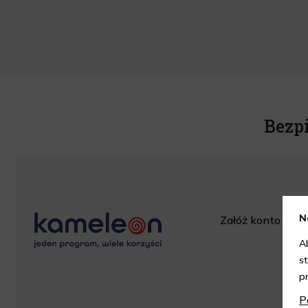
Bezp
N
Załóż konto w skl
za
A
s
p
P