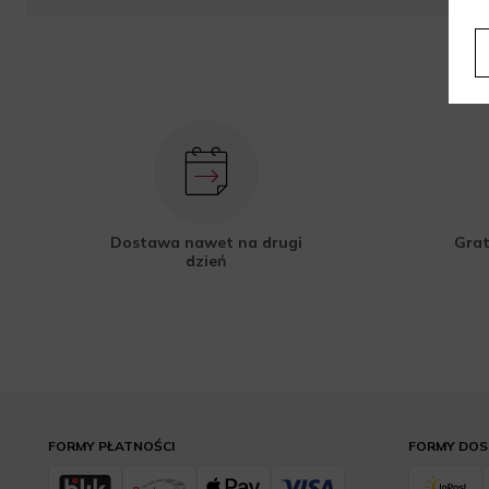
Dostawa nawet na drugi
Grat
dzień
FORMY PŁATNOŚCI
FORMY DO