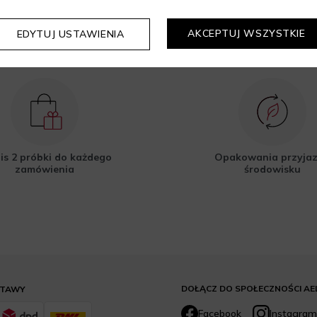
AKCEPTUJ WSZYSTKIE
EDYTUJ USTAWIENIA
is 2 próbki do każdego
Opakowania przyja
zamówienia
środowisku
DOŁĄCZ DO SPOŁECZNOŚCI AE
STAWY
Facebook
Instagram