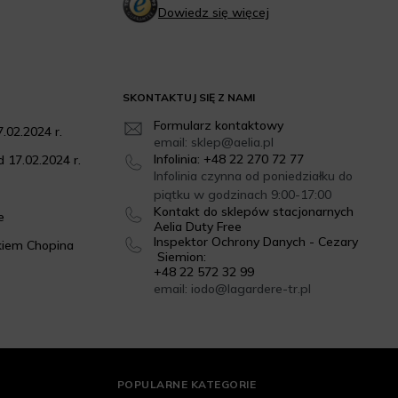
Dowiedz się więcej
SKONTAKTUJ SIĘ Z NAMI
Formularz kontaktowy
.02.2024 r.
email: sklep@aelia.pl
Infolinia: +48 22 270 72 77
 17.02.2024 r.
Infolinia czynna od poniedziałku do
piątku w godzinach 9:00-17:00
Kontakt do sklepów stacjonarnych
e
Aelia Duty Free
Inspektor Ochrony Danych - Cezary
kiem Chopina
Siemion:
+48 22 572 32 99
email: iodo@lagardere-tr.pl
POPULARNE KATEGORIE