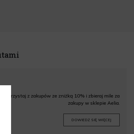
itami
Korzystaj z zakupów ze zniżką 10% i zbieraj mile za
zakupy w sklepie Aelia.
DOWIEDZ SIĘ WIĘCEJ