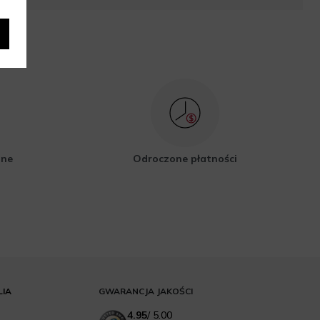
zne
Odroczone płatności
LIA
GWARANCJA JAKOŚCI
4.95
/
5.00