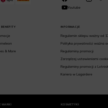
Youtube
 BENEFITY
INFORMACJE
romocje
Regulamin sklepu ważny od 17
ameleon
Polityka prywatności ważna od
les & More
Regulaminy promocji
Zarządzaj ustawieniami cooki
Regulaminy promocji z Lotnis
Kariera w Lagardere
 MARKI
KOSMETYKI