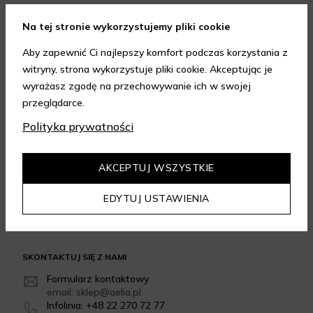
FORMY PŁATNOŚCI
Na tej stronie wykorzystujemy pliki cookie
Aby zapewnić Ci najlepszy komfort podczas korzystania z
witryny, strona wykorzystuje pliki cookie. Akceptując je
wyrażasz zgodę na przechowywanie ich w swojej
przeglądarce.
FORMY DOSTAWY
Polityka prywatności
AKCEPTUJ WSZYSTKIE
GWARANCJA JAKOŚCI
4.95
/
5.00
EDYTUJ USTAWIENIA
Dowiedz się więcej
SKONTAKTUJ SIĘ Z NAMI
Formularz kontaktowy
email: sklep@aelia.pl
Infolinia: +48 22 270 72 77