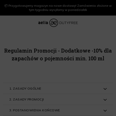
📦 Przygotowujemy magazyn na nowe dostawy! Zamówienia złożone w
tym tygodniu wysyłamy w poniedziałek
Regulamin Promocji - Dodatkowe -10% dla
zapachów o pojemności min. 100 ml
1. ZASADY OGÓLNE
2. ZASADY PROMOCJI
Organizatorem Promocji jest Lagardere Duty Free Sp. z o.o.
z siedzibą w Warszawie, Al. Jerozolimskie 174, 02-486
3. POSTANOWIENIA KOŃCOWE
Warszawa, wpisana do rejestru przedsiębiorców
2.1. Promocja polega na możliwości zakupu przez sklep