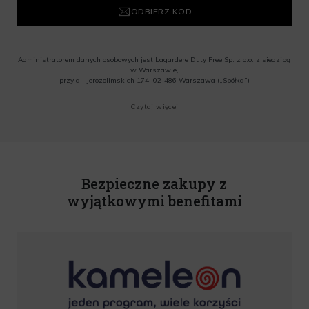
innymi akcjami promocyjnymi lub działaniami promocyjnymi
ODBIERZ KOD
Organizatora na produkty.
Administratorem danych osobowych jest Lagardere Duty Free Sp. z o.o. z siedzibą
w Warszawie,
przy al. Jerozolimskich 174, 02-486 Warszawa („Spółka”)
Wyrażam zgodę na przesyłanie przez Administratora tj. Lagardere Duty Free Sp. z
Czytaj więcej
o.o. informacji handlowych, w tym newslettera, informacji o promocjach i
nowościach na podany przeze mnie adres poczty elektronicznej, zgodnie z ustawą
o świadczeniu usług drogą elektroniczną z dnia 18 lipca 2002 r. (tekst jedn.: Dz.
U. z 2020 r., poz. 344) Wszelkie informacje handlowe są całkowicie bezpłatne.
Powyższa zgoda jest dobrowolna i może zostać wycofana w dowolnym momencie.
Rabat nie łączy się z innymi promocjami. W celu skorzystania z rabatu, należy
wprowadzić kod podczas procesu składania zamówienia.
Bezpieczne zakupy z
wyjątkowymi benefitami