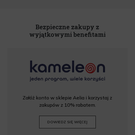
o świadczeniu usług drogą elektroniczną z dnia 18 lipca 2002 r. (tekst jedn.: Dz.
U. z 2020 r., poz. 344) Wszelkie informacje handlowe są całkowicie bezpłatne.
Powyższa zgoda jest dobrowolna i może zostać wycofana w dowolnym momencie.
Rabat nie łączy się z innymi promocjami. W celu skorzystania z rabatu, należy
wprowadzić kod podczas procesu składania zamówienia.
Bezpieczne zakupy z
wyjątkowymi benefitami
Załóż konto w sklepie Aelia i korzystaj z
zakupów z 10% rabatem.
DOWIEDZ SIĘ WIĘCEJ