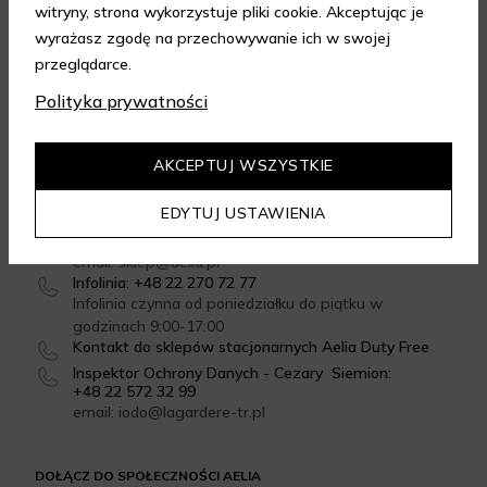
witryny, strona wykorzystuje pliki cookie. Akceptując je
wyrażasz zgodę na przechowywanie ich w swojej
przeglądarce.
GWARANCJA JAKOŚCI
Polityka prywatności
4.95
/
5.00
Dowiedz się więcej
AKCEPTUJ WSZYSTKIE
SKONTAKTUJ SIĘ Z NAMI
EDYTUJ USTAWIENIA
Formularz kontaktowy
email: sklep@aelia.pl
Infolinia: +48 22 270 72 77
Infolinia czynna od poniedziałku do piątku w
godzinach 9:00-17:00
Kontakt do sklepów stacjonarnych Aelia Duty Free
Inspektor Ochrony Danych - Cezary Siemion:
+48 22 572 32 99
email: iodo@lagardere-tr.pl
DOŁĄCZ DO SPOŁECZNOŚCI AELIA