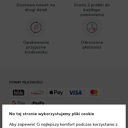
Dostawa nawet na
Gratis 2 próbki do
drugi dzień
każdego
zamówienia
Opakowania
Odroczone
przyjazne
płatności
środowisku
FORMY PŁATNOŚCI
Na tej stronie wykorzystujemy pliki cookie
FORMY DOSTAWY
Aby zapewnić Ci najlepszy komfort podczas korzystania z