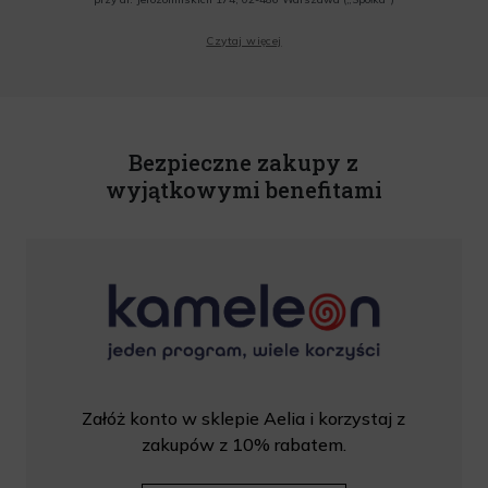
Wyrażam zgodę na przesyłanie przez Administratora tj. Lagardere Duty Free Sp. z
Czytaj więcej
o.o. informacji handlowych, w tym newslettera, informacji o promocjach i
nowościach na podany przeze mnie adres poczty elektronicznej, zgodnie z ustawą
o świadczeniu usług drogą elektroniczną z dnia 18 lipca 2002 r. (tekst jedn.: Dz.
U. z 2020 r., poz. 344) Wszelkie informacje handlowe są całkowicie bezpłatne.
Powyższa zgoda jest dobrowolna i może zostać wycofana w dowolnym momencie.
Rabat nie łączy się z innymi promocjami. W celu skorzystania z rabatu, należy
wprowadzić kod podczas procesu składania zamówienia.
Bezpieczne zakupy z
wyjątkowymi benefitami
Załóż konto w sklepie Aelia i korzystaj z
zakupów z 10% rabatem.