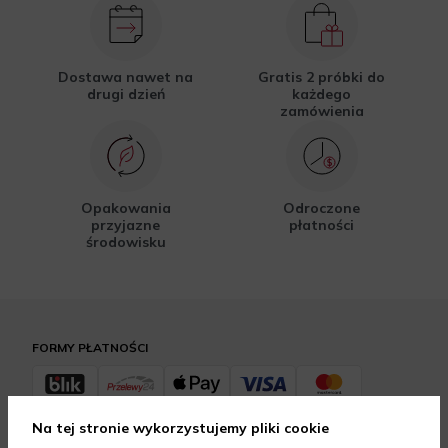
Dostawa nawet na
Gratis 2 próbki do
drugi dzień
każdego
zamówienia
Opakowania
Odroczone
przyjazne
płatności
środowisku
FORMY PŁATNOŚCI
Na tej stronie wykorzystujemy pliki cookie