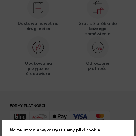
Dostawa nawet na
Gratis 2 próbki do
drugi dzień
każdego
zamówienia
Opakowania
Odroczone
przyjazne
płatności
środowisku
FORMY PŁATNOŚCI
Na tej stronie wykorzystujemy pliki cookie