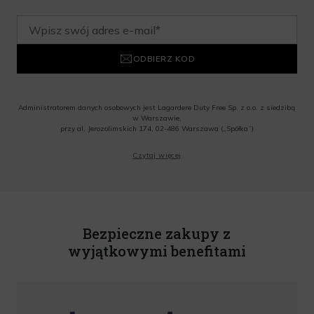
ODBIERZ KOD
Administratorem danych osobowych jest Lagardere Duty Free Sp. z o.o. z siedzibą
w Warszawie,
przy al. Jerozolimskich 174, 02-486 Warszawa („Spółka”)
Wyrażam zgodę na przesyłanie przez Administratora tj. Lagardere Duty Free Sp. z
Czytaj więcej
o.o. informacji handlowych, w tym newslettera, informacji o promocjach i
nowościach na podany przeze mnie adres poczty elektronicznej, zgodnie z ustawą
o świadczeniu usług drogą elektroniczną z dnia 18 lipca 2002 r. (tekst jedn.: Dz.
U. z 2020 r., poz. 344) Wszelkie informacje handlowe są całkowicie bezpłatne.
Powyższa zgoda jest dobrowolna i może zostać wycofana w dowolnym momencie.
Rabat nie łączy się z innymi promocjami. W celu skorzystania z rabatu, należy
wprowadzić kod podczas procesu składania zamówienia.
Bezpieczne zakupy z
wyjątkowymi benefitami