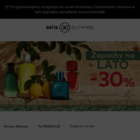
📦 Przygotowujemy magazyn na nowe dostawy! Zamówienia złożone w
tym tygodniu wysyłamy w poniedziałek
Zapachy na lato
Strona Główna
% PROMOCJE