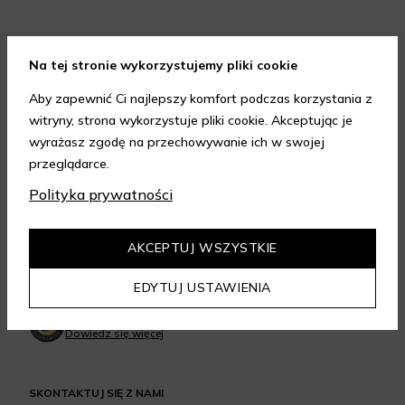
Na tej stronie wykorzystujemy pliki cookie
FORMY PŁATNOŚCI
Aby zapewnić Ci najlepszy komfort podczas korzystania z
witryny, strona wykorzystuje pliki cookie. Akceptując je
wyrażasz zgodę na przechowywanie ich w swojej
przeglądarce.
Polityka prywatności
FORMY DOSTAWY
AKCEPTUJ WSZYSTKIE
GWARANCJA JAKOŚCI
EDYTUJ USTAWIENIA
4.95
/
5.00
Dowiedz się więcej
SKONTAKTUJ SIĘ Z NAMI