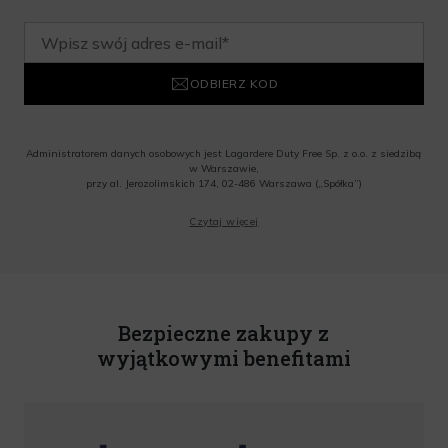
ODBIERZ KOD
Administratorem danych osobowych jest Lagardere Duty Free Sp. z o.o. z siedzibą
w Warszawie,
przy al. Jerozolimskich 174, 02-486 Warszawa („Spółka”)
Wyrażam zgodę na przesyłanie przez Administratora tj. Lagardere Duty Free Sp. z
Czytaj więcej
o.o. informacji handlowych, w tym newslettera, informacji o promocjach i
nowościach na podany przeze mnie adres poczty elektronicznej, zgodnie z ustawą
o świadczeniu usług drogą elektroniczną z dnia 18 lipca 2002 r. (tekst jedn.: Dz.
U. z 2020 r., poz. 344) Wszelkie informacje handlowe są całkowicie bezpłatne.
Powyższa zgoda jest dobrowolna i może zostać wycofana w dowolnym momencie.
Rabat nie łączy się z innymi promocjami. W celu skorzystania z rabatu, należy
wprowadzić kod podczas procesu składania zamówienia.
Bezpieczne zakupy z
wyjątkowymi benefitami