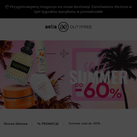
📦 Przygotowujemy magazyn na nowe dostawy! Zamówienia złożone w
tym tygodniu wysyłamy w poniedziałek
Summer sale do -60%
Strona Główna
% PROMOCJE