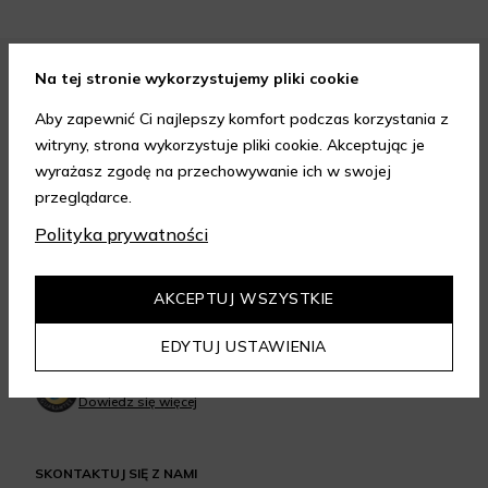
Na tej stronie wykorzystujemy pliki cookie
FORMY PŁATNOŚCI
Aby zapewnić Ci najlepszy komfort podczas korzystania z
witryny, strona wykorzystuje pliki cookie. Akceptując je
wyrażasz zgodę na przechowywanie ich w swojej
przeglądarce.
Polityka prywatności
FORMY DOSTAWY
AKCEPTUJ WSZYSTKIE
GWARANCJA JAKOŚCI
EDYTUJ USTAWIENIA
4.95
/
5.00
Dowiedz się więcej
SKONTAKTUJ SIĘ Z NAMI