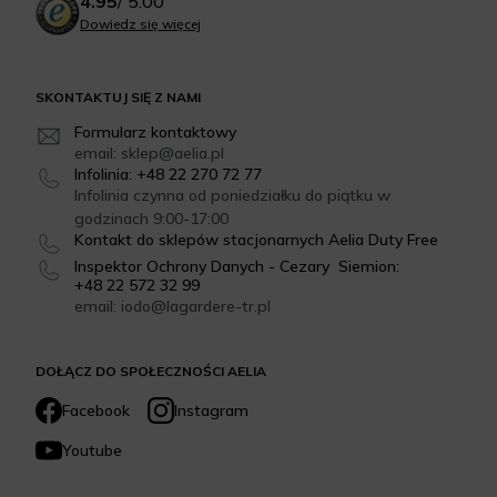
4.95
/
5.00
Dowiedz się więcej
SKONTAKTUJ SIĘ Z NAMI
Formularz kontaktowy
email: sklep@aelia.pl
Infolinia: +48 22 270 72 77
Infolinia czynna od poniedziałku do piątku w
godzinach 9:00-17:00
Kontakt do sklepów stacjonarnych Aelia Duty Free
Inspektor Ochrony Danych - Cezary Siemion:
+48 22 572 32 99
email: iodo@lagardere-tr.pl
DOŁĄCZ DO SPOŁECZNOŚCI AELIA
Facebook
Instagram
Youtube