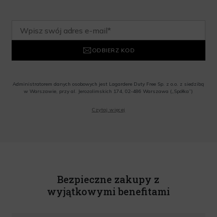
ODBIERZ KOD
Administratorem danych osobowych jest Lagardere Duty Free Sp. z o.o. z siedzibą
w Warszawie, przy al. Jerozolimskich 174, 02-486 Warszawa („Spółka”)
Wyrażam zgodę na przesyłanie przez Administratora tj. Lagardere Duty Free Sp. z
Czytaj więcej
o.o. informacji handlowych, w tym newslettera, informacji o promocjach i
nowościach na podany przeze mnie adres poczty elektronicznej, zgodnie z ustawą
o świadczeniu usług drogą elektroniczną z dnia 18 lipca 2002 r. (tekst jedn.: Dz.
U. z 2020 r., poz. 344) Wszelkie informacje handlowe są całkowicie bezpłatne.
Powyższa zgoda jest dobrowolna i może zostać wycofana w dowolnym momencie.
Rabat nie łączy się z innymi promocjami. W celu skorzystania z rabatu, należy
wprowadzić kod podczas procesu składania zamówienia.
Bezpieczne zakupy z
wyjątkowymi benefitami