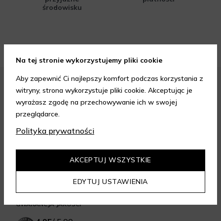
środowisku
Na tej stronie wykorzystujemy pliki cookie
Aby zapewnić Ci najlepszy komfort podczas korzystania z
witryny, strona wykorzystuje pliki cookie. Akceptując je
FORMY PŁATNOŚCI
wyrażasz zgodę na przechowywanie ich w swojej
przeglądarce.
Polityka prywatności
FORMY DOSTAWY
AKCEPTUJ WSZYSTKIE
EDYTUJ USTAWIENIA
GWARANCJA JAKOŚCI