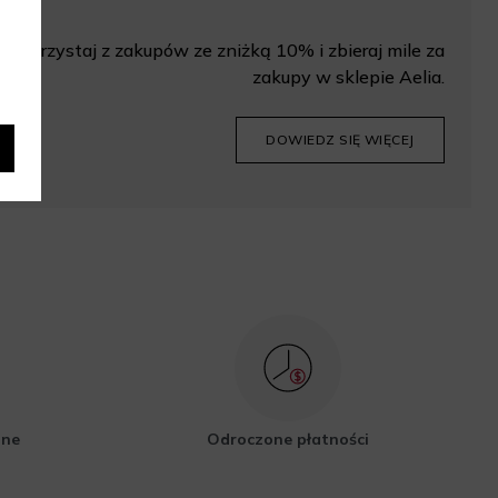
Korzystaj z zakupów ze zniżką 10% i zbieraj mile za
zakupy w sklepie Aelia.
DOWIEDZ SIĘ WIĘCEJ
zne
Odroczone płatności