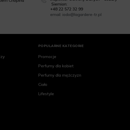
kiem Chopina
Siemion:
+48 22 572 32 99
email: iodo@lagardere-tr.pl
POPULARNE KATEGORIE
rzy
Promocje
Perfumy dla kobiet
Perfumy dla mężczyzn
Ciało
Lifestyle