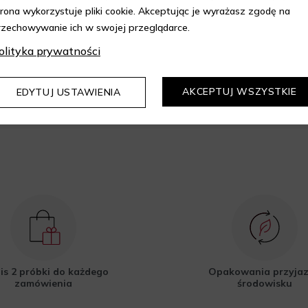
trona wykorzystuje pliki cookie. Akceptując je wyrażasz zgodę na
rzechowywanie ich w swojej przeglądarce.
epie Aelia i korzystaj z
kupów z 10% rabatem.
olityka prywatności
DOWIEDZ SIĘ WIĘCEJ
AKCEPTUJ WSZYSTKIE
EDYTUJ USTAWIENIA
is 2 próbki do każdego
Opakowania przyja
zamówienia
środowisku