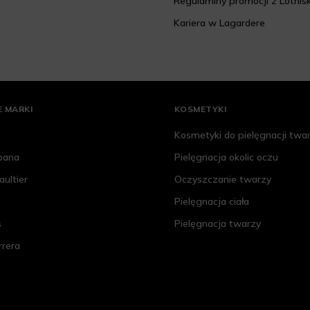
Regulaminy promocji z Lotnis
Kariera w Lagardere
 MARKI
KOSMETYKI
Kosmetyki do pielęgnacji twa
bana
Pielęgnacja okolic oczu
aultier
Oczyszczanie twarzy
Pielęgnacja ciała
s
Pielęgnacja twarzy
rrera