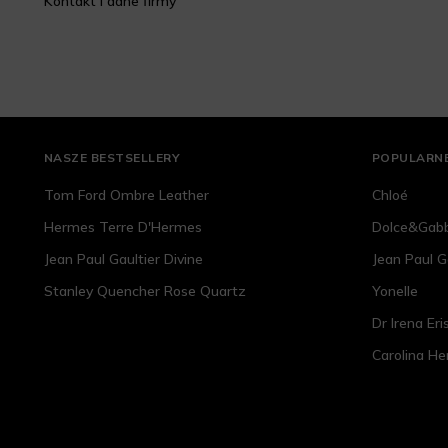
Kontakt i dane firmy
NASZE BESTSELLERY
POPULARNE
Tom Ford Ombre Leather
Chloé
Hermes Terre D'Hermes
Dolce&Gab
Jean Paul Gaultier Divine
Jean Paul G
Stanley Quencher Rose Quartz
Yonelle
Dr Irena Eri
Carolina He