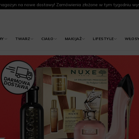
agazyn na nowe dostawy! Zamówienia złożone w tym tygodniu wys
MY
TWARZ
CIAŁO
MAKIJAŻ
LIFESTYLE
WŁOS