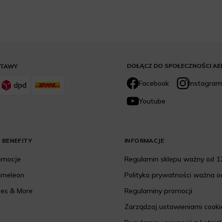
DOŁĄCZ DO SPOŁECZNOŚCI AE
STAWY
Facebook
Instagram
Youtube
 BENEFITY
INFORMACJE
romocje
Regulamin sklepu ważny od 17
ameleon
Polityka prywatności ważna od
les & More
Regulaminy promocji
Zarządzaj ustawieniami cooki