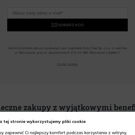
ODBIERZ KOD
Administratorem danych osobowych jest Lagardere Duty Free Sp. z o.o. z siedzibą
w Warszawie, przy al. Jerozolimskich 174, 02-486 Warszawa („Spółka”)
Wyrażam zgodę na przesyłanie przez Administratora tj. Lagardere Duty Free Sp. z
Czytaj więcej
o.o. informacji handlowych, w tym newslettera, informacji o promocjach i
nowościach na podany przeze mnie adres poczty elektronicznej, zgodnie z ustawą
o świadczeniu usług drogą elektroniczną z dnia 18 lipca 2002 r. (tekst jedn.: Dz.
U. z 2020 r., poz. 344) Wszelkie informacje handlowe są całkowicie bezpłatne.
Powyższa zgoda jest dobrowolna i może zostać wycofana w dowolnym momencie.
Rabat nie łączy się z innymi promocjami. W celu skorzystania z rabatu, należy
wprowadzić kod podczas procesu składania zamówienia.
ieczne zakupy z wyjątkowymi benef
a tej stronie wykorzystujemy pliki cookie
by zapewnić Ci najlepszy komfort podczas korzystania z witryny,