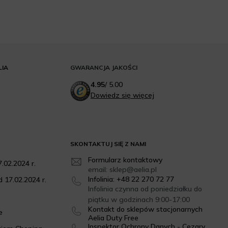
LIA
GWARANCJA JAKOŚCI
4.95
/
5.00
Dowiedz się więcej
SKONTAKTUJ SIĘ Z NAMI
Formularz kontaktowy
.02.2024 r.
email: sklep@aelia.pl
Infolinia: +48 22 270 72 77
 17.02.2024 r.
Infolinia czynna od poniedziałku do
piątku w godzinach 9:00-17:00
Kontakt do sklepów stacjonarnych
e
Aelia Duty Free
Inspektor Ochrony Danych - Cezary