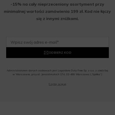
-15% na cały nieprzeceniony asortyment przy
minimalnej wartości zamówienia 199 zł. Kod nie łączy
się z innymi zniżkami.
ODBIERZ KOD
Administratorem danych osobowych jest Lagardere Duty Free Sp. z o.o. z siedzibą
w Warszawie, przy al. Jerozolimskich 174, 02-486 Warszawa („Spółka”)
Wyrażam zgodę na przesyłanie przez Administratora tj. Lagardere Duty Free Sp. z
Czytaj więcej
o.o. informacji handlowych, w tym newslettera, informacji o promocjach i
nowościach na podany przeze mnie adres poczty elektronicznej, zgodnie z ustawą
o świadczeniu usług drogą elektroniczną z dnia 18 lipca 2002 r. (tekst jedn.: Dz.
U. z 2020 r., poz. 344) Wszelkie informacje handlowe są całkowicie bezpłatne.
Powyższa zgoda jest dobrowolna i może zostać wycofana w dowolnym momencie.
Rabat nie łączy się z innymi promocjami. W celu skorzystania z rabatu, należy
wprowadzić kod podczas procesu składania zamówienia.