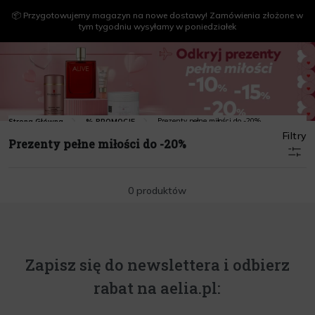
📦 Przygotowujemy magazyn na nowe dostawy! Zamówienia złożone w
tym tygodniu wysyłamy w poniedziałek
Prezenty pełne miłości do -20%
Strona Główna
% PROMOCJE
Filtry
Prezenty pełne miłości do -20%
0 produktów
Zapisz się do newslettera i odbierz
rabat na aelia.pl: