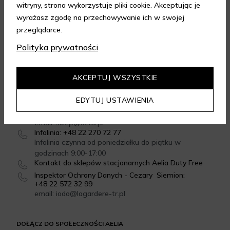
witryny, strona wykorzystuje pliki cookie. Akceptując je
wyrażasz zgodę na przechowywanie ich w swojej
przeglądarce.
GWARANCJA JAKOŚCI
Polityka prywatności
4.95
/
5.00
Dowiedz się więcej
AKCEPTUJ WSZYSTKIE
SKONTAKTUJ SIĘ Z NAMI
EDYTUJ USTAWIENIA
Formularz kontaktowy
email: sklep@aelia.pl
Infolinia: +48 22 270 72 77
Infolinia czynna od poniedziałku do piątku w
godzinach 9:00-17:00
Kontakt do sklepów stacjonarnych Aelia Duty Free
Inspektor Ochrony Danych - Cezary Siemion:
+48 22 572 32 99
email: iodo@lagardere-tr.pl
DOŁĄCZ DO SPOŁECZNOŚCI AELIA