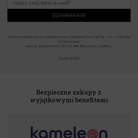
ODBIERZ KOD
Administratorem danych osobowych jest Lagardere Duty Free Sp. z o.o. z siedzibą
w Warszawie,
przy al. Jerozolimskich 174, 02-486 Warszawa („Spółka”)
Wyrażam zgodę na przesyłanie przez Administratora tj. Lagardere Duty Free Sp. z
Czytaj więcej
o.o. informacji handlowych, w tym newslettera, informacji o promocjach i
nowościach na podany przeze mnie adres poczty elektronicznej, zgodnie z ustawą
o świadczeniu usług drogą elektroniczną z dnia 18 lipca 2002 r. (tekst jedn.: Dz.
U. z 2020 r., poz. 344) Wszelkie informacje handlowe są całkowicie bezpłatne.
Powyższa zgoda jest dobrowolna i może zostać wycofana w dowolnym momencie.
Rabat nie łączy się z innymi promocjami. W celu skorzystania z rabatu, należy
wprowadzić kod podczas procesu składania zamówienia.
Bezpieczne zakupy z
wyjątkowymi benefitami