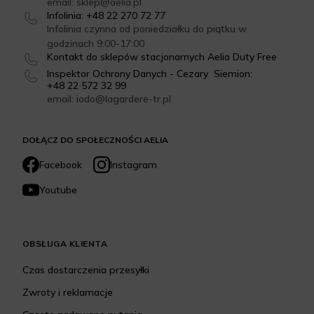
email: sklep@aelia.pl
Infolinia: +48 22 270 72 77
Infolinia czynna od poniedziałku do piątku w
godzinach 9:00-17:00
Kontakt do sklepów stacjonarnych Aelia Duty Free
Inspektor Ochrony Danych - Cezary Siemion:
+48 22 572 32 99
email: iodo@lagardere-tr.pl
DOŁĄCZ DO SPOŁECZNOŚCI AELIA
Facebook
Instagram
Youtube
OBSŁUGA KLIENTA
Czas dostarczenia przesyłki
Zwroty i reklamacje