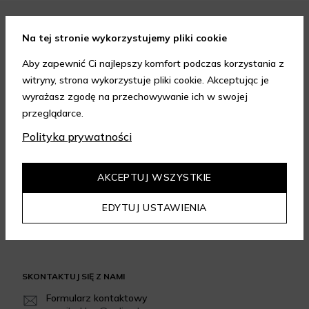
FORMY PŁATNOŚCI
Na tej stronie wykorzystujemy pliki cookie
Aby zapewnić Ci najlepszy komfort podczas korzystania z
witryny, strona wykorzystuje pliki cookie. Akceptując je
wyrażasz zgodę na przechowywanie ich w swojej
przeglądarce.
FORMY DOSTAWY
Polityka prywatności
AKCEPTUJ WSZYSTKIE
GWARANCJA JAKOŚCI
EDYTUJ USTAWIENIA
4.95
/
5.00
Dowiedz się więcej
SKONTAKTUJ SIĘ Z NAMI
Formularz kontaktowy