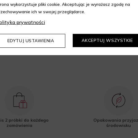
trona wykorzystuje pliki cookie. Akceptując je wyrażasz zgodę na
rzechowywanie ich w swojej przeglądarce.
epie Aelia i korzystaj z
kupów z 10% rabatem.
olityka prywatności
DOWIEDZ SIĘ WIĘCEJ
AKCEPTUJ WSZYSTKIE
EDYTUJ USTAWIENIA
is 2 próbki do każdego
Opakowania przyja
zamówienia
środowisku