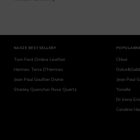
NASZE BESTSELLERY
POPULARNE
Tom Ford Ombre Leather
Chloé
Hermes Terre D'Hermes
Dolce&Gab
Jean Paul Gaultier Divine
Jean Paul G
Stanley Quencher Rose Quartz
Yonelle
Dr Irena Eri
Carolina He