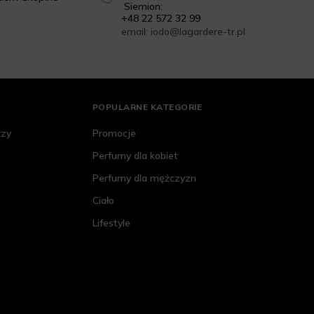
Siemion:
+48 22 572 32 99
email: iodo@lagardere-tr.pl
POPULARNE KATEGORIE
rzy
Promocje
Perfumy dla kobiet
Perfumy dla mężczyzn
Ciało
Lifestyle