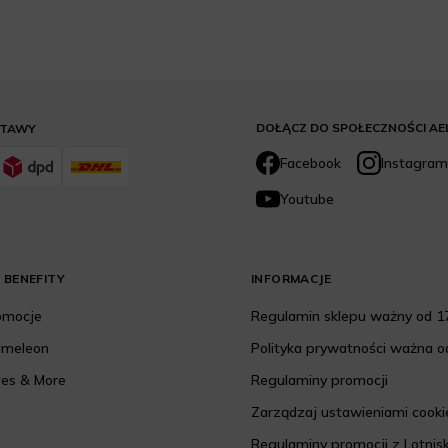
DOŁĄCZ DO SPOŁECZNOŚCI AE
STAWY
Facebook
Instagram
Youtube
 BENEFITY
INFORMACJE
romocje
Regulamin sklepu ważny od 17
ameleon
Polityka prywatności ważna od
les & More
Regulaminy promocji
Zarządzaj ustawieniami cooki
Regulaminy promocji z Lotnis