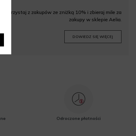
Korzystaj z zakupów ze zniżką 10% i zbieraj mile za
zakupy w sklepie Aelia.
DOWIEDZ SIĘ WIĘCEJ
zne
Odroczone płatności