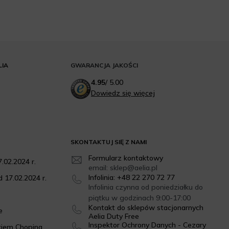
LIA
GWARANCJA JAKOŚCI
4.95
/
5.00
Dowiedz się więcej
SKONTAKTUJ SIĘ Z NAMI
Formularz kontaktowy
.02.2024 r.
email: sklep@aelia.pl
Infolinia: +48 22 270 72 77
 17.02.2024 r.
Infolinia czynna od poniedziałku do
piątku w godzinach 9:00-17:00
Kontakt do sklepów stacjonarnych
e
Aelia Duty Free
Inspektor Ochrony Danych - Cezary
kiem Chopina