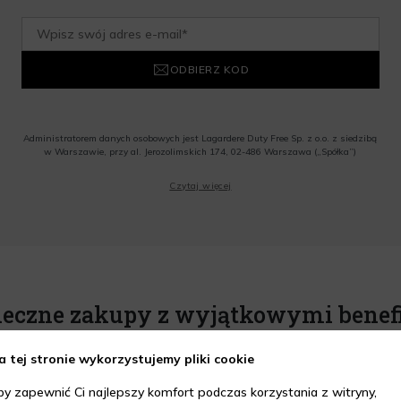
ODBIERZ KOD
Administratorem danych osobowych jest Lagardere Duty Free Sp. z o.o. z siedzibą
w Warszawie, przy al. Jerozolimskich 174, 02-486 Warszawa („Spółka”)
Wyrażam zgodę na przesyłanie przez Administratora tj. Lagardere Duty Free Sp. z
Czytaj więcej
o.o. informacji handlowych, w tym newslettera, informacji o promocjach i
nowościach na podany przeze mnie adres poczty elektronicznej, zgodnie z ustawą
o świadczeniu usług drogą elektroniczną z dnia 18 lipca 2002 r. (tekst jedn.: Dz.
U. z 2020 r., poz. 344) Wszelkie informacje handlowe są całkowicie bezpłatne.
Powyższa zgoda jest dobrowolna i może zostać wycofana w dowolnym momencie.
Rabat nie łączy się z innymi promocjami. W celu skorzystania z rabatu, należy
wprowadzić kod podczas procesu składania zamówienia.
ieczne zakupy z wyjątkowymi benef
a tej stronie wykorzystujemy pliki cookie
by zapewnić Ci najlepszy komfort podczas korzystania z witryny,