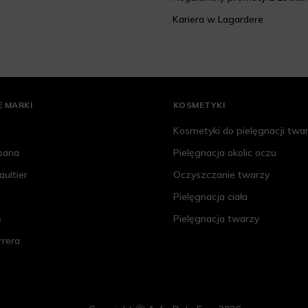
Kariera w Lagardere
 MARKI
KOSMETYKI
Kosmetyki do pielęgnacji twa
bana
Pielęgnacja okolic oczu
aultier
Oczyszczanie twarzy
Pielęgnacja ciała
s
Pielęgnacja twarzy
rrera