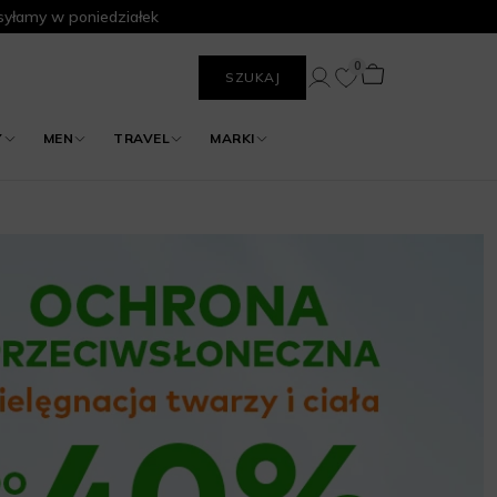
yłamy w poniedziałek
0
SZUKAJ
Y
MEN
TRAVEL
MARKI