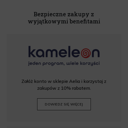
(tekst jedn.: Dz. U. z 2020 r., poz. 344) Wszelkie informacje
handlowe są całkowicie bezpłatne. Powyższa zgoda jest
Bezpieczne zakupy z
dobrowolna i może zostać wycofana w dowolnym momencie.
wyjątkowymi benefitami
Rabat nie łączy się z innymi promocjami. W celu skorzystania z
rabatu, należy wprowadzić kod podczas procesu składania
zamówienia.
Załóż konto w sklepie Aelia i korzystaj z
zakupów z 10% rabatem.
DOWIEDZ SIĘ WIĘCEJ