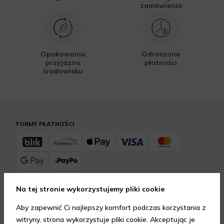
zamówienia
Opakowania
Odroczone
przyjazne
płatności
środowisku
FORMY PŁATNOŚCI
Na tej stronie wykorzystujemy pliki cookie
FORMY DOSTAWY
Aby zapewnić Ci najlepszy komfort podczas korzystania z
witryny, strona wykorzystuje pliki cookie. Akceptując je