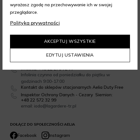
wyrażasz zgodę na przechowywanie ich w swojej
GWARANCJA JAKOŚCI
przeglądarce.
4.95
/
5.00
Polityka prywatności
Dowiedz się więcej
AKCEPTUJ WSZYSTKIE
SKONTAKTUJ SIĘ Z NAMI
EDYTUJ USTAWIENIA
Formularz kontaktowy
email: sklep@aelia.pl
Infolinia: +48 22 270 72 77
Infolinia czynna od poniedziałku do piątku w
godzinach 9:00-17:00
Kontakt do sklepów stacjonarnych Aelia Duty Free
Inspektor Ochrony Danych - Cezary Siemion:
+48 22 572 32 99
email: iodo@lagardere-tr.pl
DOŁĄCZ DO SPOŁECZNOŚCI AELIA
Facebook
Instagram