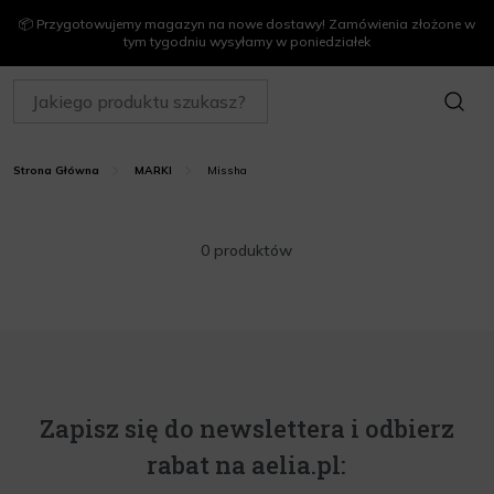
📦 Przygotowujemy magazyn na nowe dostawy! Zamówienia złożone w
tym tygodniu wysyłamy w poniedziałek
SZUKAJ
Missha
Strona Główna
MARKI
0 produktów
Zapisz się do newslettera i odbierz
rabat na aelia.pl: