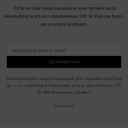
-15% na cały nieprzeceniony asortyment przy
minimalnej wartości zamówienia 199 zł. Kod nie łączy
się z innymi zniżkami.
ODBIERZ KOD
Administratorem danych osobowych jest Lagardere Duty Free
Sp. z o.o. z siedzibą w Warszawie, przy al. Jerozolimskich 174,
02-486 Warszawa („Spółka”)
Wyrażam zgodę na przesyłanie przez Administratora tj.
Czytaj więcej
Lagardere Duty Free Sp. z o.o. informacji handlowych, w tym
newslettera, informacji o promocjach i nowościach na podany
przeze mnie adres poczty elektronicznej, zgodnie z ustawą o
świadczeniu usług drogą elektroniczną z dnia 18 lipca 2002 r.