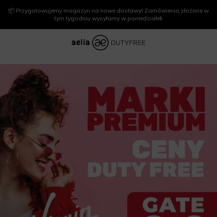
📦 Przygotowujemy magazyn na nowe dostawy! Zamówienia złożone w
tym tygodniu wysyłamy w poniedziałek