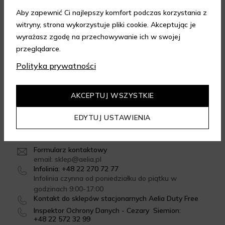
Aby zapewnić Ci najlepszy komfort podczas korzystania z
witryny, strona wykorzystuje pliki cookie. Akceptując je
FORMY DOSTAWY
wyrażasz zgodę na przechowywanie ich w swojej
przeglądarce.
Polityka prywatności
GWARANCJA JAKOŚCI
4.95
/
5.00
AKCEPTUJ WSZYSTKIE
Dowiedz się więcej
EDYTUJ USTAWIENIA
SKONTAKTUJ SIĘ Z NAMI
Formularz kontaktowy
email: sklep@aelia.pl
Infolinia: +48 22 270 72 77
Infolinia czynna od poniedziałku do piątku w
godzinach 9:00-17:00
Kontakt do sklepów stacjonarnych Aelia Duty Free
Inspektor Ochrony Danych - Cezary Siemion:
+48 22 572 32 99