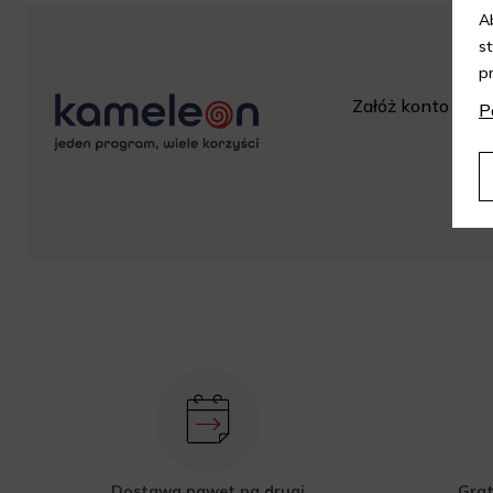
A
s
p
Załóż konto w skl
P
za
Dostawa nawet na drugi
Grat