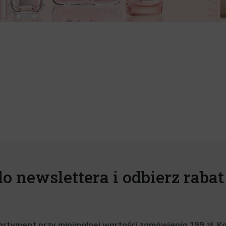
do newslettera i odbierz rabat 
rtyment przy minimalnej wartości zamówienia 199 zł. Kod 