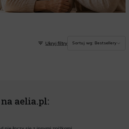
Ukryj filtry
Sortuj wg: Bestsellery
na aelia.pl:
nie łączy się z innymi zniżkami.