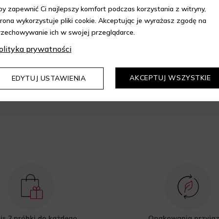
by zapewnić Ci najlepszy komfort podczas korzystania z witryny,
trona wykorzystuje pliki cookie. Akceptując je wyrażasz zgodę na
rzechowywanie ich w swojej przeglądarce.
epie Aelia i korzystaj z
olityka prywatności
kupów z 10% rabatem.
AKCEPTUJ WSZYSTKIE
EDYTUJ USTAWIENIA
DOWIEDZ SIĘ WIĘCEJ
is 2 próbki do każdego
Opakowania przyja