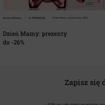
Dzień Mamy: prezenty do -26%
Strona Główna
% PROMOCJE
Dzień Mamy: prezenty
do -26%
Zapisz się 
-15% na cały nieprzeceniony aso