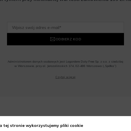
ODBIERZ KOD
Administratorem danych osobowych jest Lagardere Duty Free Sp. z o.o. z siedzibą
w Warszawie, przy al. Jerozolimskich 174, 02-486 Warszawa („Spółka”)
Wyrażam zgodę na przesyłanie przez Administratora tj. Lagardere Duty Free Sp. z
Czytaj więcej
o.o. informacji handlowych, w tym newslettera, informacji o promocjach i
nowościach na podany przeze mnie adres poczty elektronicznej, zgodnie z ustawą
o świadczeniu usług drogą elektroniczną z dnia 18 lipca 2002 r. (tekst jedn.: Dz.
U. z 2020 r., poz. 344) Wszelkie informacje handlowe są całkowicie bezpłatne.
Powyższa zgoda jest dobrowolna i może zostać wycofana w dowolnym momencie.
Rabat nie łączy się z innymi promocjami. W celu skorzystania z rabatu, należy
wprowadzić kod podczas procesu składania zamówienia.
ieczne zakupy z wyjątkowymi benef
a tej stronie wykorzystujemy pliki cookie