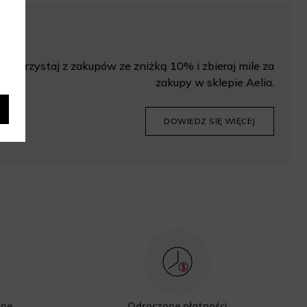
Korzystaj z zakupów ze zniżką 10% i zbieraj mile za
zakupy w sklepie Aelia.
DOWIEDZ SIĘ WIĘCEJ
zne
Odroczone płatności