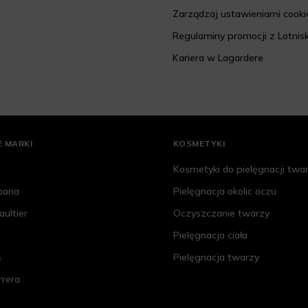
Zarządzaj ustawieniami cooki
Regulaminy promocji z Lotnis
Kariera w Lagardere
 MARKI
KOSMETYKI
Kosmetyki do pielęgnacji twa
bana
Pielęgnacja okolic oczu
aultier
Oczyszczanie twarzy
Pielęgnacja ciała
s
Pielęgnacja twarzy
rrera