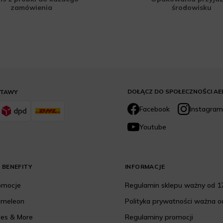
zamówienia
środowisku
DOŁĄCZ DO SPOŁECZNOŚCI AE
STAWY
Facebook
Instagram
Youtube
 BENEFITY
INFORMACJE
romocje
Regulamin sklepu ważny od 17
ameleon
Polityka prywatności ważna od
les & More
Regulaminy promocji