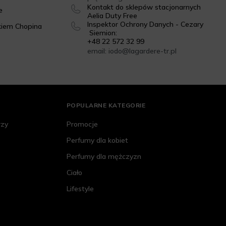
Kontakt do sklepów stacjonarnych
e
Aelia Duty Free
Inspektor Ochrony Danych - Cezary
kiem Chopina
Siemion:
+48 22 572 32 99
email: iodo@lagardere-tr.pl
POPULARNE KATEGORIE
rzy
Promocje
Perfumy dla kobiet
Perfumy dla mężczyzn
Ciało
Lifestyle