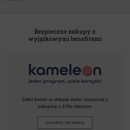
nowościach na podany przeze mnie adres poczty elektronicznej, zgodnie z ustawą
o świadczeniu usług drogą elektroniczną z dnia 18 lipca 2002 r. (tekst jedn.: Dz.
U. z 2020 r., poz. 344) Wszelkie informacje handlowe są całkowicie bezpłatne.
Powyższa zgoda jest dobrowolna i może zostać wycofana w dowolnym momencie.
Rabat nie łączy się z innymi promocjami. W celu skorzystania z rabatu, należy
wprowadzić kod podczas procesu składania zamówienia.
Bezpieczne zakupy z
wyjątkowymi benefitami
Załóż konto w sklepie Aelia i korzystaj z
zakupów z 10% rabatem.
DOWIEDZ SIĘ WIĘCEJ