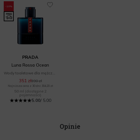
-10%
PRADA
Luna Rossa Ocean
Wody toaletowe dla mężczyzn
351 zł
390 zł
Najniższa cena z 30 dni: 304,20 zł
50 ml
(dostępne 2
pojemności)
5.00
/ 5.00
Opinie