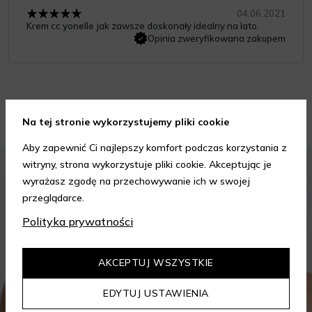
04.06.2021
Krem cc yonelle jak zawsze doskonały idealny na lato.
Opinia zweryfikowana zakupem
Porady kosmetyczne
Na tej stronie wykorzystujemy pliki cookie
Aby zapewnić Ci najlepszy komfort podczas korzystania z
KOSMETYKI
PIELĘGNACJA SKÓRY
witryny, strona wykorzystuje pliki cookie. Akceptując je
wyrażasz zgodę na przechowywanie ich w swojej
przeglądarce.
Polityka prywatności
AKCEPTUJ WSZYSTKIE
EDYTUJ USTAWIENIA