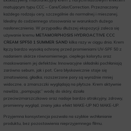
Ekskluzywny, multifunkcyjny krem z natychmiastowym efektem
matującym typu CCC ‒ Care/Color/Correction. Przeznaczony
każdego rodzaju cery, szczególnie do normalnej i mieszanej.
Idealny do codziennego stosowania w warunkach dużego
nasłonecznienia. W przypadku dłuższej ekspozycji zaleca się
używanie kremu
METAMORPHOSIS HYDROACTIVE CCC
CREAM SPF50 1 SUMMER SAND
kilka razy w ciągu dnia. Krem
łączy bardzo wysoką ochronę przed promieniami UV-SPF 50 z
nadaniem skórze równomiernego, ciepłego kolorytu oraz
maskowaniem jej defektów. Innowacyjne składniki pochłaniają
zarówno sebum, jak i pot. Cera błyskawicznie staje się
zmatowiona, gładka, rozszerzone pory są wyraźnie mniej
widoczne, a zmarszczki wyglądają na płytsze. Krem aktywnie
nawilża, „pompując” wodę do skóry, działa
przeciwzmarszczkowo oraz nadaje bardzo atrakcyjny, zdrowy,
promienny wygląd, znany jako efekt MAKE-UP NO MAKE-UP.
Przyjemna konsystencja pozwala na szybkie wchłanianie
produktu, bez pozostawienia nieprzyjemnego filmu.