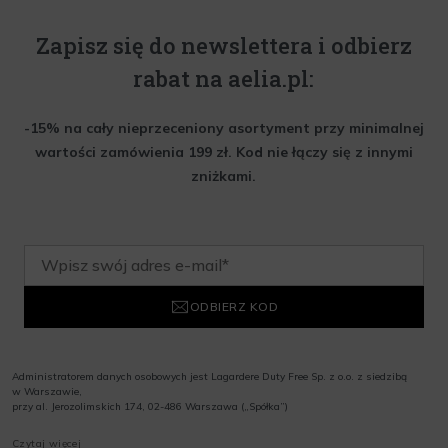
Zapisz się do newslettera i odbierz
rabat na aelia.pl:
-15% na cały nieprzeceniony asortyment przy minimalnej
wartości zamówienia 199 zł. Kod nie łączy się z innymi
zniżkami.
ODBIERZ KOD
Administratorem danych osobowych jest Lagardere Duty Free Sp. z o.o. z siedzibą
w Warszawie,
przy al. Jerozolimskich 174, 02-486 Warszawa („Spółka”)
Wyrażam zgodę na przesyłanie przez Administratora tj. Lagardere Duty Free Sp. z
Czytaj więcej
o.o. informacji handlowych, w tym newslettera, informacji o promocjach i