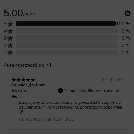
5.00
/ 5.00
Liczba opinii z oceną
5
100 %
Liczba opinii z oceną
4
0 %
Liczba opinii z oceną
3
0 %
Liczba opinii z oceną
2
0 %
Liczba opinii z oceną
1
0 %
Autentyczność opinii
07.04.2025
Rewelacyjny krem
Iwona
Opinia zweryfikowana zakupem
Dziękujemy za świetną opinię i 5 gwiazdek! Cieszymy się,
że krem spełnił Pani oczekiwania. Zapraszamy ponownie!
😊
Odpowiedź z dnia 11.04.2025