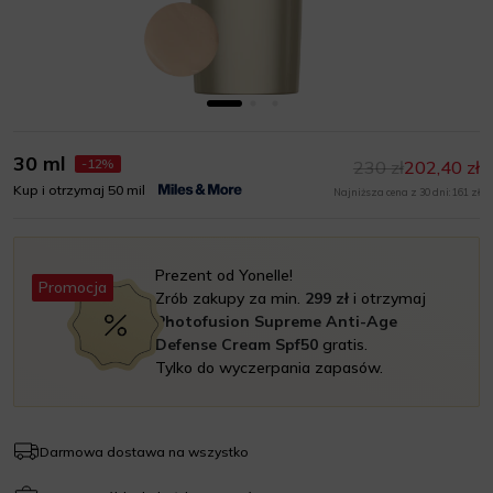
30 ml
-12%
230 zł
202,40 zł
Kup i otrzymaj 50 mil
Najniższa cena z 30 dni: 161 zł
Prezent od Yonelle!
Promocja
Zrób zakupy za min.
299 zł
i otrzymaj
Photofusion Supreme Anti-Age
Defense Cream Spf50
gratis.
Tylko do wyczerpania zapasów.
Darmowa dostawa na wszystko