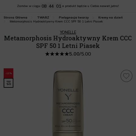
08
44
00
Zamów w ciągu
a produkt będzie u Ciebie
nawet jutro!
Strona Główna
TWARZ
Pielęgnacja twarzy
Kremy na dzień
Metamorphosis Hydroaktywny Krem CCC SPF 50 1 Letni Piasek
YONELLE
Metamorphosis Hydroaktywny Krem CCC
SPF 50 1 Letni Piasek
5.00
/
5.00
-12%