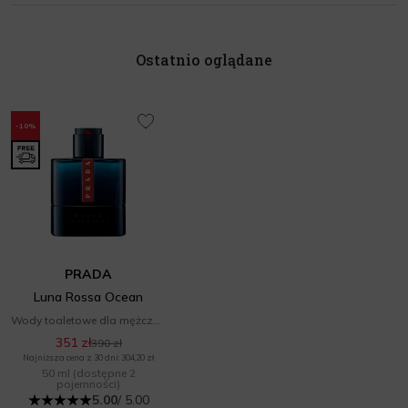
Ostatnio oglądane
-10%
PRADA
Luna Rossa Ocean
Wody toaletowe dla mężczyzn
351 zł
390 zł
Najniższa cena z 30 dni: 304,20 zł
50 ml
(dostępne 2
pojemności)
5.00
/ 5.00